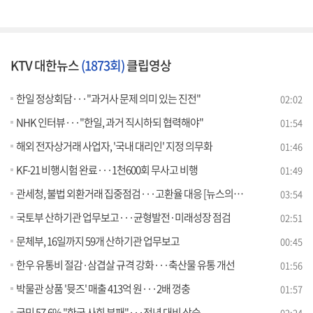
KTV 대한뉴스
(1873회)
클립영상
한일 정상회담···"과거사 문제 의미 있는 진전"
02:02
NHK 인터뷰···"한일, 과거 직시하되 협력해야"
01:54
해외 전자상거래 사업자, '국내 대리인' 지정 의무화
01:46
KF-21 비행시험 완료···1천600회 무사고 비행
01:49
관세청, 불법 외환거래 집중점검···고환율 대응 [뉴스의 맥]
03:54
국토부 산하기관 업무보고···균형발전·미래성장 점검
02:51
문체부, 16일까지 59개 산하기관 업무보고
00:45
한우 유통비 절감·삼겹살 규격 강화···축산물 유통 개선
01:56
박물관 상품 '뮷즈' 매출 413억 원···2배 껑충
01:57
국민 57.6% "한국 사회 부패"···전년 대비 상승
02:24