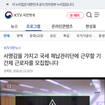
본
메
전
이 누리집은 대한민국 공식 전자정부 누리집입니다.
문
뉴
체
바
바
메
KTV 국민방송
온 에어
로
로
뉴
공식 누리집 주소 확인하기
메뉴 열기
가
가
바
go.kr 주소를 사용하는 누리집은 대한민국 정부기관이 관리하는 누리집입
기
기
로
뉴스
프로그램
온라인콘텐츠
편성표
니다.
가
이밖에 or.kr 또는 .kr등 다른 도메인 주소를 사용하고 있다면 아래 URL에
기
전체
정책
문화/교양
보도
특집
국가기념식
종영
서 도메인 주소를 확인해 보세요
운영중인 공식 누리집보기
KTV 대한뉴스
사명감을 가지고 국세 체납관리단에 근무할 기
간제 근로자를 모집합니다
등록일 : 2026.01.13 19:53