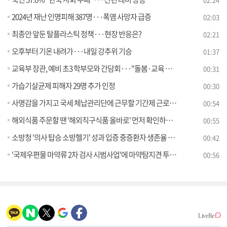
2024년 재난 인명피해 387명···폭염 사망자 급증
02:03
최종안 앞둔 탈플라스틱 정책···현장 반응은?
02:21
오후부터 기온 내려가···내일 강추위 기승
01:37
교육부 장관, 예비 초3 학부모와 간담회···"돌봄·교육 지원 논의"
00:31
가습기살균제 피해자 29명 추가 인정
00:30
사명감을 가지고 국세 체납관리단에 근무할 기간제 근로자를 모집합니다
00:54
해외식품 주문할 땐 '해외직구식품 올바로' 먼저 확인하세요
00:55
소방청 '의사 탑승 소방헬기' 성과 입증 중증환자 생존율 79% 달성
00:42
'국제우편물 마약류 2차 검사 시범사업'에 마약탐지견 투입 및 현장 운영상황 점검
00:56