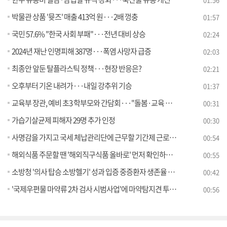
박물관 상품 '뮷즈' 매출 413억 원···2배 껑충
01:57
국민 57.6% "한국 사회 부패"···전년 대비 상승
02:24
2024년 재난 인명피해 387명···폭염 사망자 급증
02:03
최종안 앞둔 탈플라스틱 정책···현장 반응은?
02:21
오후부터 기온 내려가···내일 강추위 기승
01:37
교육부 장관, 예비 초3 학부모와 간담회···"돌봄·교육 지원 논의"
00:31
가습기살균제 피해자 29명 추가 인정
00:30
사명감을 가지고 국세 체납관리단에 근무할 기간제 근로자를 모집합니다
00:54
해외식품 주문할 땐 '해외직구식품 올바로' 먼저 확인하세요
00:55
소방청 '의사 탑승 소방헬기' 성과 입증 중증환자 생존율 79% 달성
00:42
'국제우편물 마약류 2차 검사 시범사업'에 마약탐지견 투입 및 현장 운영상황 점검
00:56