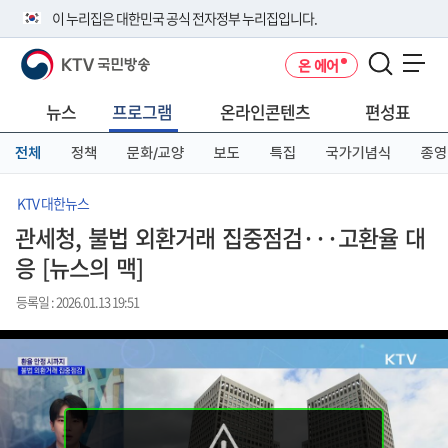
본
메
전
이 누리집은 대한민국 공식 전자정부 누리집입니다.
문
뉴
체
바
바
메
KTV 국민방송
온 에어
로
로
뉴
공식 누리집 주소 확인하기
메뉴 열기
가
가
바
go.kr 주소를 사용하는 누리집은 대한민국 정부기관이 관리하는 누리집입
기
기
로
뉴스
프로그램
온라인콘텐츠
편성표
니다.
가
이밖에 or.kr 또는 .kr등 다른 도메인 주소를 사용하고 있다면 아래 URL에
기
전체
정책
문화/교양
보도
특집
국가기념식
종영
서 도메인 주소를 확인해 보세요
운영중인 공식 누리집보기
KTV 대한뉴스
관세청, 불법 외환거래 집중점검···고환율 대
응 [뉴스의 맥]
등록일 : 2026.01.13 19:51