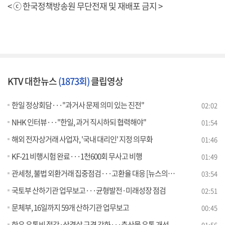
< ⓒ 한국정책방송원 무단전재 및 재배포 금지 >
KTV 대한뉴스
(1873회)
클립영상
한일 정상회담···"과거사 문제 의미 있는 진전"
02:02
NHK 인터뷰···"한일, 과거 직시하되 협력해야"
01:54
해외 전자상거래 사업자, '국내 대리인' 지정 의무화
01:46
KF-21 비행시험 완료···1천600회 무사고 비행
01:49
관세청, 불법 외환거래 집중점검···고환율 대응 [뉴스의 맥]
03:54
국토부 산하기관 업무보고···균형발전·미래성장 점검
02:51
문체부, 16일까지 59개 산하기관 업무보고
00:45
한우 유통비 절감·삼겹살 규격 강화···축산물 유통 개선
01:56