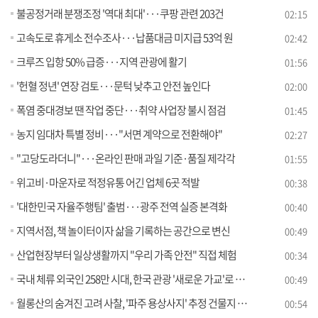
불공정거래 분쟁조정 '역대 최대'···쿠팡 관련 203건
02:15
고속도로 휴게소 전수조사···납품대금 미지급 53억 원
02:42
크루즈 입항 50% 급증···지역 관광에 활기
01:56
'헌혈 정년' 연장 검토···문턱 낮추고 안전 높인다
02:00
폭염 중대경보 땐 작업 중단···취약 사업장 불시 점검
01:45
농지 임대차 특별 정비···"서면 계약으로 전환해야"
02:27
"고당도라더니"···온라인 판매 과일 기준·품질 제각각
01:55
위고비·마운자로 적정유통 어긴 업체 6곳 적발
00:38
'대한민국 자율주행팀' 출범···광주 전역 실증 본격화
00:40
지역서점, 책 놀이터이자 삶을 기록하는 공간으로 변신
00:49
산업현장부터 일상생활까지 "우리 가족 안전" 직접 체험
00:34
국내 체류 외국인 258만 시대, 한국 관광 '새로운 가교'로 주목
00:49
월롱산의 숨겨진 고려 사찰, '파주 용상사지' 추정 건물지 발굴성과 공개
00:54