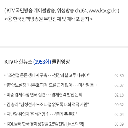
( KTV 국민방송 케이블방송, 위성방송 ch164,
www.ktv.go.kr
)
< ⓒ 한국정책방송원 무단전재 및 재배포 금지 >
KTV 대한뉴스
(1953회)
클립영상
"조선업 튼튼 생태계 구축···성장과실 고루 나눠야"
02:30
靑 안보실장 "나무호 피격, 드론 근거 없어···미사일 등 가능성"
02:07
미중 경제수장 연쇄 접견···경제협력 발전 논의
02:18
김 총리 "삼성전자 노조 파업 없도록 대화 적극 지원"
00:32
지난달 취업자 7만4천명↑···'증가 폭 둔화'
02:04
KDI, 올해 한국 경제성장률 2.5% 전망 [뉴스의 맥]
03:39