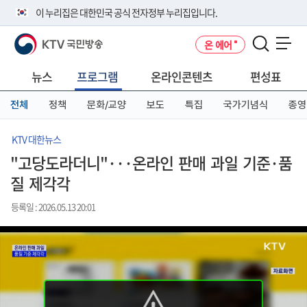
본
메
전
이 누리집은 대한민국 공식 전자정부 누리집입니다.
문
뉴
체
바
바
메
KTV 국민방송
온 에어
로
로
뉴
공식 누리집 주소 확인하기
메뉴 열기
가
가
바
go.kr 주소를 사용하는 누리집은 대한민국 정부기관이 관리하는 누리집입
기
기
로
뉴스
프로그램
온라인콘텐츠
편성표
니다.
가
이밖에 or.kr 또는 .kr등 다른 도메인 주소를 사용하고 있다면 아래 URL에
기
전체
정책
문화/교양
보도
특집
국가기념식
종영
서 도메인 주소를 확인해 보세요
운영중인 공식 누리집보기
KTV 대한뉴스
"고당도라더니"···온라인 판매 과일 기준·품
질 제각각
등록일 : 2026.05.13 20:01