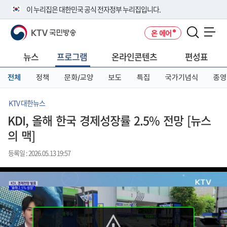
본
메
전
이 누리집은 대한민국 공식 전자정부 누리집입니다.
문
뉴
체
바
바
메
KTV 국민방송
온 에어
로
로
뉴
공식 누리집 주소 확인하기
메뉴 열기
가
가
바
go.kr 주소를 사용하는 누리집은 대한민국 정부기관이 관리하는 누리집입
기
기
로
뉴스
프로그램
온라인콘텐츠
편성표
니다.
가
이밖에 or.kr 또는 .kr등 다른 도메인 주소를 사용하고 있다면 아래 URL에
기
전체
정책
문화/교양
보도
특집
국가기념식
종영
서 도메인 주소를 확인해 보세요
운영중인 공식 누리집보기
KTV 대한뉴스
KDI, 올해 한국 경제성장률 2.5% 전망 [뉴스
의 맥]
등록일 : 2026.05.13 19:57