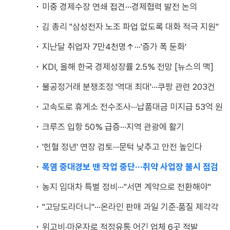
미중 경제수장 연쇄 접견···경제협력 발전 논의
김 총리 "삼성전자 노조 파업 없도록 대화 적극 지원"
지난달 취업자 7만4천명↑···'증가 폭 둔화'
KDI, 올해 한국 경제성장률 2.5% 전망 [뉴스의 맥]
불공정거래 분쟁조정 '역대 최대'···쿠팡 관련 203건
고속도로 휴게소 전수조사···납품대금 미지급 53억 원
크루즈 입항 50% 급증···지역 관광에 활기
'헌혈 정년' 연장 검토···문턱 낮추고 안전 높인다
폭염 중대경보 땐 작업 중단···취약 사업장 불시 점검
농지 임대차 특별 정비···"서면 계약으로 전환해야"
"고당도라더니"···온라인 판매 과일 기준·품질 제각각
위고비·마운자로 적정유통 어긴 업체 6곳 적발