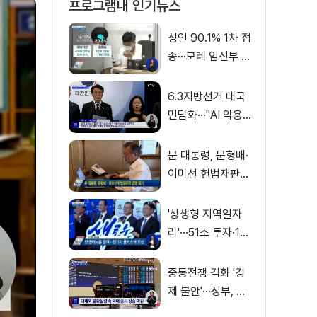
프로그램내 인기뉴스
성인 90.1% 1차 접
종···모레 임신부 사
전예약
6.3지방선거 대국
민담화···"AI 악용
가짜뉴스 처벌"
문 대통령, 문형배·
이미선 헌법재판관
임명 재가
'상생형 지역일자
리'···51조 투자·13
만 명 고용
중동전쟁 격화 '경
제 불안'···정부, 금
융·수출입 영향 최