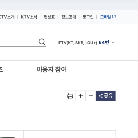
KTV소개
KTV소식
편성표
정보공개
로그인
모바일
164번
스카이라이프
검색
64번
채널안내 펼쳐
IPTV(KT, SKB, LGU+)
164번
스카이라이프
64번
IPTV(KT, SKB, LGU+)
츠
이용자 참여
164번
스카이라이프
공유