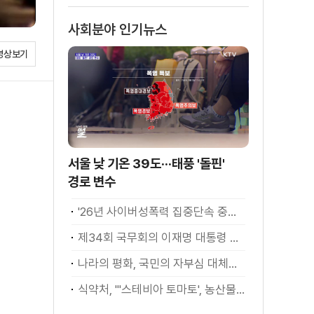
소화
사회분야 인기뉴스
영상보기
서울 낮 기온 39도···태풍 '돌핀'
경로 변수
'26년 사이버성폭력 집중단속 중간성과 발표···향후 추진계획은?
제34회 국무회의 이재명 대통령 모두발언
나라의 평화, 국민의 자부심 대체불가 대한민국 이재명 대통령 모두말씀
식약처, "'스테비아 토마토', 농산물 아닌 가공식품"