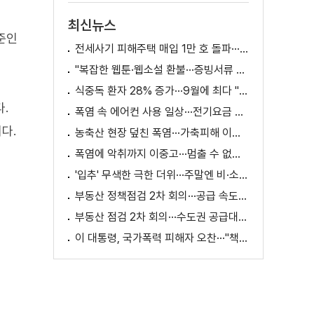
최신뉴스
준인
전세사기 피해주택 매입 1만 호 돌파···피해 지원 속도
"복잡한 웹툰·웹소설 환불···증빙서류 요구까지"
식중독 환자 28% 증가···9월에 최다 "입추 방심 금물"
.
폭염 속 에어컨 사용 일상···전기요금 줄이려면?
다.
농축산 현장 덮친 폭염···가축피해 이틀 새 28만 마리↑
폭염에 악취까지 이중고···멈출 수 없는 필수노동
'입추' 무색한 극한 더위···주말엔 비·소나기
부동산 정책점검 2차 회의···공급 속도전 본격화하나
부동산 점검 2차 회의···수도권 공급대책 논의
이 대통령, 국가폭력 피해자 오찬···"책임지고 치유"