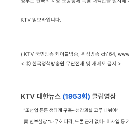
정부는 전국의 지방 노동청에 폭염 대책반을 설치해 
KTV 임보라입니다.
( KTV 국민방송 케이블방송, 위성방송 ch164,
www.
< ⓒ 한국정책방송원 무단전재 및 재배포 금지 >
KTV 대한뉴스
(1953회)
클립영상
"조선업 튼튼 생태계 구축···성장과실 고루 나눠야"
靑 안보실장 "나무호 피격, 드론 근거 없어···미사일 등 