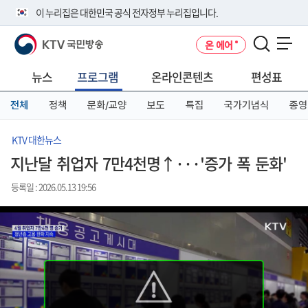
본
메
전
이 누리집은 대한민국 공식 전자정부 누리집입니다.
문
뉴
체
바
바
메
KTV 국민방송
온 에어
로
로
뉴
공식 누리집 주소 확인하기
메뉴 열기
가
가
바
go.kr 주소를 사용하는 누리집은 대한민국 정부기관이 관리하는 누리집입
기
기
로
뉴스
프로그램
온라인콘텐츠
편성표
니다.
가
이밖에 or.kr 또는 .kr등 다른 도메인 주소를 사용하고 있다면 아래 URL에
기
전체
정책
문화/교양
보도
특집
국가기념식
종영
서 도메인 주소를 확인해 보세요
운영중인 공식 누리집보기
KTV 대한뉴스
지난달 취업자 7만4천명↑···'증가 폭 둔화'
등록일 : 2026.05.13 19:56