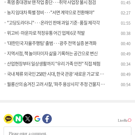
폭염 중대경보 땐 작업 중단···취약 사업장 불시 점검
01:45
농지 임대차 특별 정비···"서면 계약으로 전환해야"
02:27
"고당도라더니"···온라인 판매 과일 기준·품질 제각각
01:55
위고비·마운자로 적정유통 어긴 업체 6곳 적발
00:38
'대한민국 자율주행팀' 출범···광주 전역 실증 본격화
00:40
지역서점, 책 놀이터이자 삶을 기록하는 공간으로 변신
00:49
산업현장부터 일상생활까지 "우리 가족 안전" 직접 체험
00:34
국내 체류 외국인 258만 시대, 한국 관광 '새로운 가교'로 주목
00:49
월롱산의 숨겨진 고려 사찰, '파주 용상사지' 추정 건물지 발굴성과 공개
00:54