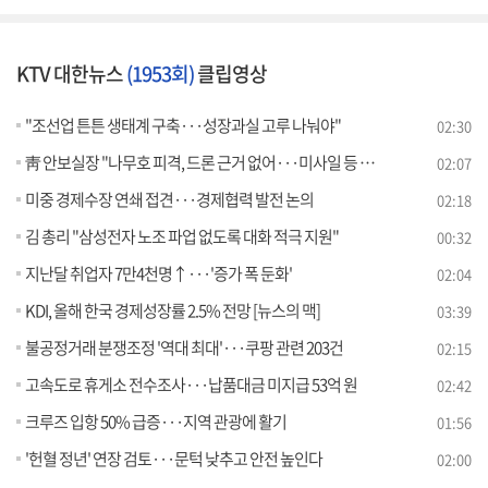
KTV 대한뉴스
(1953회)
클립영상
"조선업 튼튼 생태계 구축···성장과실 고루 나눠야"
02:30
靑 안보실장 "나무호 피격, 드론 근거 없어···미사일 등 가능성"
02:07
미중 경제수장 연쇄 접견···경제협력 발전 논의
02:18
김 총리 "삼성전자 노조 파업 없도록 대화 적극 지원"
00:32
지난달 취업자 7만4천명↑···'증가 폭 둔화'
02:04
KDI, 올해 한국 경제성장률 2.5% 전망 [뉴스의 맥]
03:39
불공정거래 분쟁조정 '역대 최대'···쿠팡 관련 203건
02:15
고속도로 휴게소 전수조사···납품대금 미지급 53억 원
02:42
크루즈 입항 50% 급증···지역 관광에 활기
01:56
'헌혈 정년' 연장 검토···문턱 낮추고 안전 높인다
02:00