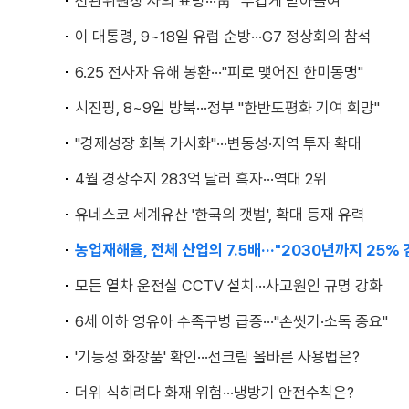
선관위원장 사의 표명···靑 "무겁게 받아들여"
이 대통령, 9~18일 유럽 순방···G7 정상회의 참석
6.25 전사자 유해 봉환···"피로 맺어진 한미동맹"
시진핑, 8~9일 방북···정부 "한반도평화 기여 희망"
"경제성장 회복 가시화"···변동성·지역 투자 확대
4월 경상수지 283억 달러 흑자···역대 2위
유네스코 세계유산 '한국의 갯벌', 확대 등재 유력
농업재해율, 전체 산업의 7.5배···"2030년까지 25% 
모든 열차 운전실 CCTV 설치···사고원인 규명 강화
6세 이하 영유아 수족구병 급증···"손씻기·소독 중요"
'기능성 화장품' 확인···선크림 올바른 사용법은?
더위 식히려다 화재 위험···냉방기 안전수칙은?