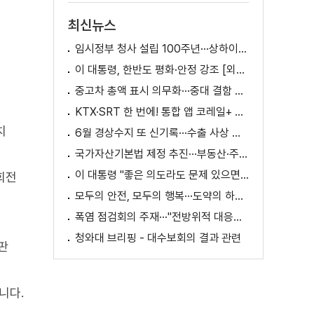
최신뉴스
임시정부 청사 설립 100주년···상하이서 만난 K-컬처! [세계 속 한국]
이 대통령, 한반도 평화·안정 강조 [외신에 비친 한국]
중고차 총액 표시 의무화···중대 결함 시 '계약 해제'
KTX·SRT 한 번에! 통합 앱 코레일+ 출시
치
6월 경상수지 또 신기록···수출 사상 첫 1천억 달러
국가자산기본법 제정 추진···부동산·주식 등 통합 관리
이 대통령 "좋은 의도라도 문제 있으면 성역 없이 고쳐야"
회전
모두의 안전, 모두의 행복···도약의 하반기
폭염 점검회의 주재···"전방위적 대응체계 가동"
청와대 브리핑 - 대수보회의 결과 관련
판
니다.