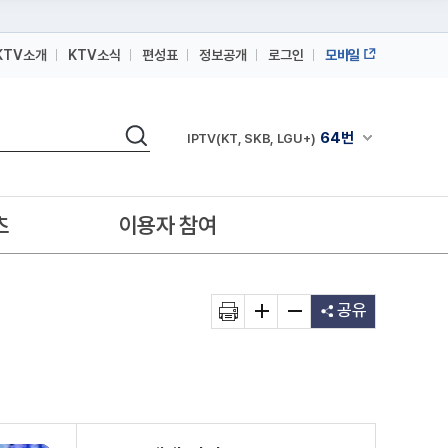
KTV소개
KTV소식
편성표
정보공개
로그인
모바일
164번
스카이라이프
검색
64번
채널안내 펼쳐
IPTV(KT, SKB, LGU+)
164번
스카이라이프
64번
IPTV(KT, SKB, LGU+)
츠
이용자 참여
164번
스카이라이프
공유