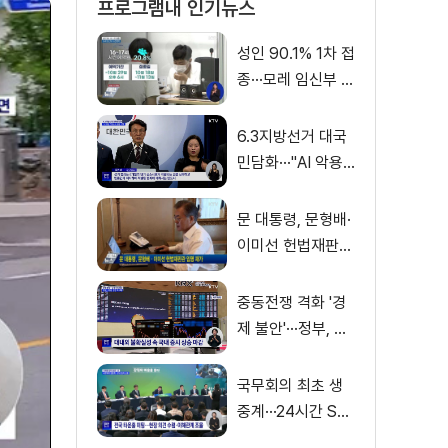
프로그램내 인기뉴스
성인 90.1% 1차 접
종···모레 임신부 사
전예약
6.3지방선거 대국
민담화···"AI 악용
가짜뉴스 처벌"
문 대통령, 문형배·
이미선 헌법재판관
임명 재가
중동전쟁 격화 '경
제 불안'···정부, 금
융·수출입 영향 최
소화
국무회의 최초 생
중계···24시간 SN
S 밀착소통