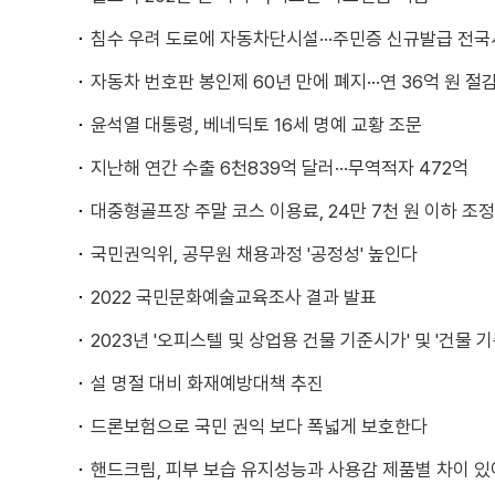
침수 우려 도로에 자동차단시설···주민증 신규발급 전국
자동차 번호판 봉인제 60년 만에 폐지···연 36억 원 절
윤석열 대통령, 베네딕토 16세 명예 교황 조문
지난해 연간 수출 6천839억 달러···무역적자 472억
대중형골프장 주말 코스 이용료, 24만 7천 원 이하 조정
국민권익위, 공무원 채용과정 '공정성' 높인다
2022 국민문화예술교육조사 결과 발표
2023년 '오피스텔 및 상업용 건물 기준시가' 및 '건물
설 명절 대비 화재예방대책 추진
드론보험으로 국민 권익 보다 폭넓게 보호한다
핸드크림, 피부 보습 유지성능과 사용감 제품별 차이 있