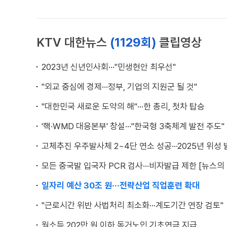
KTV 대한뉴스
(1129회)
클립영상
2023년 신년인사회···"민생현안 최우선"
"외교 중심에 경제···정부, 기업의 지원군 될 것"
"대한민국 새로운 도약의 해"···한 총리, 첫차 탑승
'핵·WMD 대응본부' 창설···"한국형 3축체계 발전 주도"
고체추진 우주발사체 2~4단 연소 성공···2025년 위성
모든 중국발 입국자 PCR 검사···비자발급 제한 [뉴스의 
일자리 예산 30조 원···전략산업 직업훈련 확대
"근로시간 위반 사법처리 최소화···계도기간 연장 검토"
월소득 202만 원 이하 독거노인 기초연금 지급