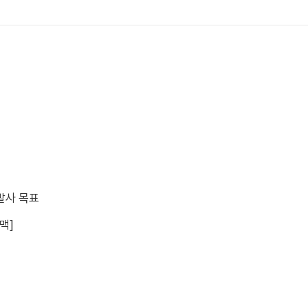
 발사 목표
맥]