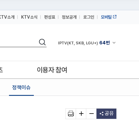
KTV소개
KTV소식
편성표
정보공개
로그인
모바일
164번
스카이라이프
검색
64번
채널안내 펼쳐
IPTV(KT, SKB, LGU+)
164번
스카이라이프
64번
IPTV(KT, SKB, LGU+)
츠
이용자 참여
164번
스카이라이프
정책이슈
공유