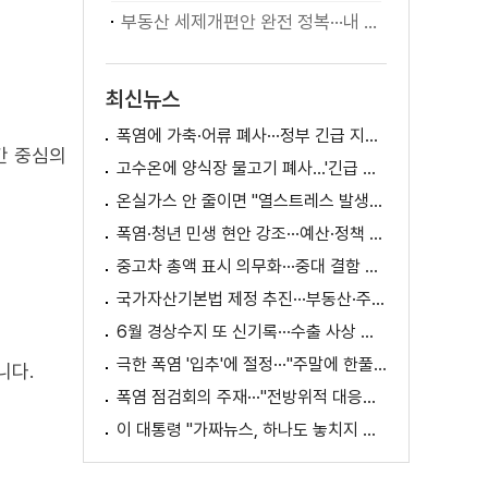
부동산 세제개편안 완전 정복···내 세금 어떻게 달라지나? [K-정책 사용법]
최신뉴스
폭염에 가축·어류 폐사···정부 긴급 지원책 마련
간 중심의
고수온에 양식장 물고기 폐사...'긴급 방류' 지원
온실가스 안 줄이면 "열스트레스 발생일 29배 증가"
폭염·청년 민생 현안 강조···예산·정책 방향 제시
중고차 총액 표시 의무화···중대 결함 시 '계약 해제'
국가자산기본법 제정 추진···부동산·주식 등 통합 관리
6월 경상수지 또 신기록···수출 사상 첫 1천억 달러
극한 폭염 '입추'에 절정···"주말에 한풀 꺾인다"
니다.
폭염 점검회의 주재···"전방위적 대응체계 가동"
이 대통령 "가짜뉴스, 하나도 놓치지 말고 바로잡아야"