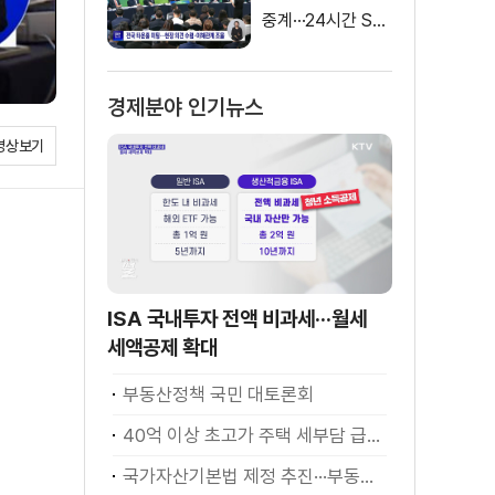
중계···24시간 SN
S 밀착소통
경제분야 인기뉴스
영상보기
ISA 국내투자 전액 비과세···월세
세액공제 확대
부동산정책 국민 대토론회
40억 이상 초고가 주택 세부담 급증···실수요자 보호 강화
국가자산기본법 제정 추진···부동산·주식 등 통합 관리