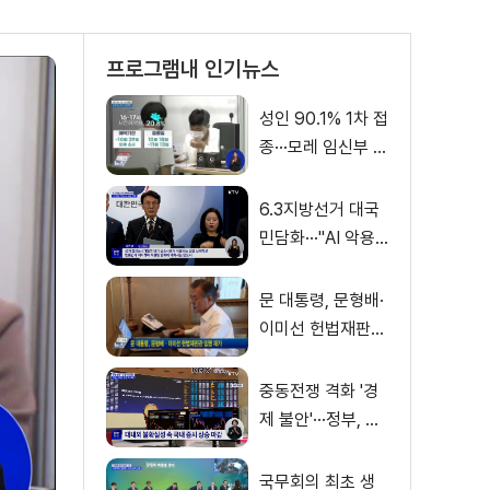
프로그램내 인기뉴스
성인 90.1% 1차 접
종···모레 임신부 사
전예약
6.3지방선거 대국
민담화···"AI 악용
가짜뉴스 처벌"
문 대통령, 문형배·
이미선 헌법재판관
임명 재가
중동전쟁 격화 '경
제 불안'···정부, 금
융·수출입 영향 최
소화
국무회의 최초 생