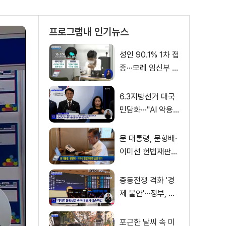
프로그램내 인기뉴스
성인 90.1% 1차 접
종···모레 임신부 사
전예약
6.3지방선거 대국
민담화···"AI 악용
가짜뉴스 처벌"
문 대통령, 문형배·
이미선 헌법재판관
임명 재가
중동전쟁 격화 '경
제 불안'···정부, 금
융·수출입 영향 최
소화
포근한 날씨 속 미