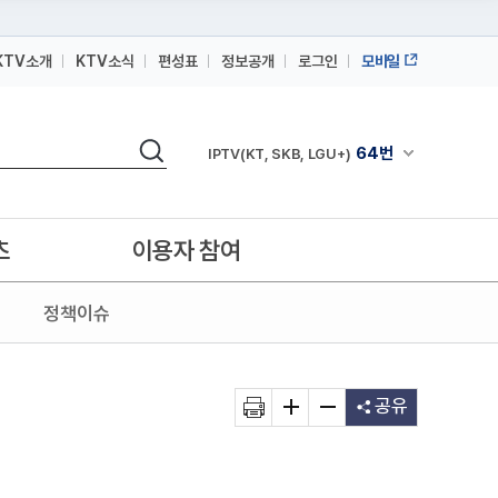
KTV소개
KTV소식
편성표
정보공개
로그인
모바일
164번
스카이라이프
검색
64번
채널안내 펼쳐
IPTV(KT, SKB, LGU+)
164번
스카이라이프
64번
IPTV(KT, SKB, LGU+)
츠
이용자 참여
164번
스카이라이프
정책이슈
공유