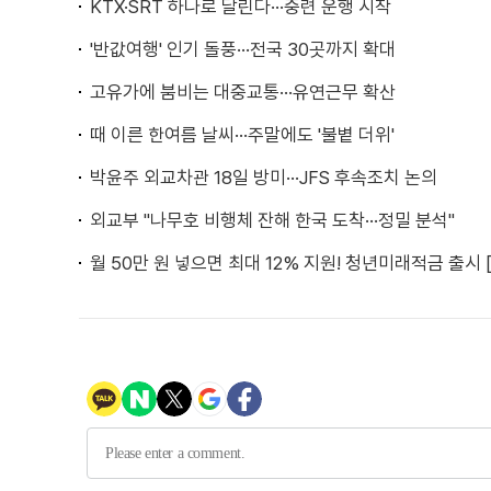
KTX·SRT 하나로 달린다···중련 운행 시작
'반값여행' 인기 돌풍···전국 30곳까지 확대
고유가에 붐비는 대중교통···유연근무 확산
때 이른 한여름 날씨···주말에도 '불볕 더위'
박윤주 외교차관 18일 방미···JFS 후속조치 논의
외교부 "나무호 비행체 잔해 한국 도착···정밀 분석"
월 50만 원 넣으면 최대 12% 지원! 청년미래적금 출시 