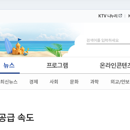
KTV 나누리
 누리집입니다.
 아래 URL에서 도메인 주소를 확인해 보세요
검색
뉴스
프로그램
온라인콘텐
최신뉴스
경제
사회
문화
과학
외교/안보
 공급 속도