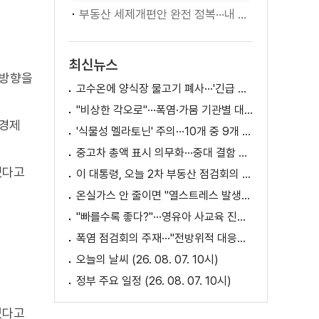
부동산 세제개편안 완전 정복···내 세금 어떻게 달라지나? [K-정책 사용법]
최신뉴스
 방향을
고수온에 양식장 물고기 폐사···'긴급 방류' 지원
"비상한 각오로"···폭염·가뭄 기관별 대책은?
 경제
'식물성 멜라토닌' 주의···10개 중 9개 처방 용량 초과
중고차 총액 표시 의무화···중대 결함 시 '계약 해제'
겠다고
이 대통령, 오늘 2차 부동산 점검회의 주재
온실가스 안 줄이면 "열스트레스 발생일 29배 증가"
"빠를수록 좋다?"···영유아 사교육 진실과 해법은?
폭염 점검회의 주재···"전방위적 대응체계 가동"
오늘의 날씨 (26. 08. 07. 10시)
정부 주요 일정 (26. 08. 07. 10시)
있다고