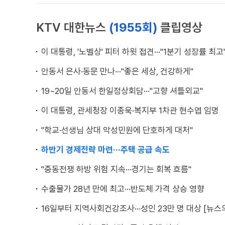
KTV 대한뉴스
(1955회)
클립영상
이 대통령, '노벨상' 피터 하윗 접견···"1분기 성장률 최고
안동서 은사·동문 만나···"좋은 세상, 건강하게"
19~20일 안동서 한일정상회담···"고향 셔틀외교"
이 대통령, 관세청장 이종욱·복지부 1차관 현수엽 임명
"학교·선생님 상대 악성민원에 단호하게 대처"
하반기 경제전략 마련···주택 공급 속도
"중동전쟁 하방 위험 지속···경기는 회복 흐름"
수출물가 28년 만에 최고···반도체 가격 상승 영향
16일부터 지역사회건강조사···성인 23만 명 대상 [뉴스의