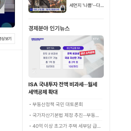
세먼지 '나쁨'···다
음 주 전국 비
경제분야 인기뉴스
영상보기
ISA 국내투자 전액 비과세···월세
세액공제 확대
부동산정책 국민 대토론회
국가자산기본법 제정 추진···부동산·주식 등 통합 관리
40억 이상 초고가 주택 세부담 급증···실수요자 보호 강화