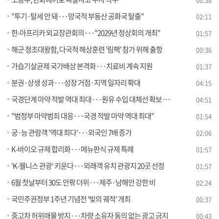
"투기·탈세 안 돼···망국적 부동산 공화국 탈출"
02:11
한-아프리카 외교장관회의···"2029년 정상회의 개최"
01:57
해군 정조대왕함, 다국적 해상훈련 '림팩' 참가 위해 출항
00:36
가습기살균제 국가배상 본격화···치료비 계속 지원
01:37
분권·상생 성과···성장 거점·지역 일자리 확대
04:15
국경단계 마약 적발 역대 최대···원유 수입 대체선 확보 [뉴스의 맥]
04:51
"범정부 마약범죄 대응···국경 적발 마약 역대 최대"
01:54
궁·능 관람객 '역대 최다'···외국인 7배 증가
02:06
K-바이오 규제 합리화···메뉴판식 규제 특례
01:57
'K-웰니스 관광' 키운다···외래객 유치 관광지 20곳 선정
01:57
6월 첫날부터 30도 안팎 더위···제주·남해안 강한 비
02:24
국민주권정부 1주년 기념전 '빛의 궤적' 개최
00:37
중고차 허위매물 방지···차량 소유자 동의 없는 광고 금지
00:43