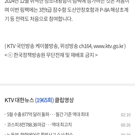
2024년 12월 취역한 정조대왕함이 림팩에 참가하는 것은 처음이
며 이번 림팩에는 3천t급 잠수함 도산안창호함과 P-8A 해상초계
기 등 전력도 처음으로 참여합니다.
( KTV 국민방송 케이블방송, 위성방송 ch164,
www.ktv.go.kr
)
< ⓒ 한국정책방송원 무단전재 및 재배포 금지 >
KTV 대한뉴스
(1965회)
클립영상
5월 수출 877억 달러 돌파···월간 기준 역대 최대
02:10
코스피 8천788.38 마감···역대 최고치
00:26
노동부, 한화에어로 폭발사고 수사 착수
00:38