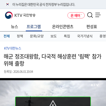
본
메
전
이 누리집은 대한민국 공식 전자정부 누리집입니다.
문
뉴
체
바
바
메
KTV 국민방송
온 에어
로
로
뉴
공식 누리집 주소 확인하기
메뉴 열기
가
가
바
go.kr 주소를 사용하는 누리집은 대한민국 정부기관이 관리하는 누리집입
기
기
로
뉴스
프로그램
온라인콘텐츠
편성표
니다.
가
이밖에 or.kr 또는 .kr등 다른 도메인 주소를 사용하고 있다면 아래 URL에
기
전체
정책
문화/교양
보도
특집
국가기념식
종영
서 도메인 주소를 확인해 보세요
운영중인 공식 누리집보기
KTV 대한뉴스
해군 정조대왕함, 다국적 해상훈련 '림팩' 참가
위해 출항
등록일 : 2026.06.01 20:04