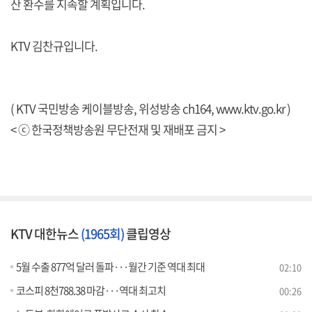
산 환수를 지속할 계획입니다.
KTV 김찬규입니다.
( KTV 국민방송 케이블방송, 위성방송 ch164,
www.ktv.go.kr
)
< ⓒ 한국정책방송원 무단전재 및 재배포 금지 >
KTV 대한뉴스
(1965회)
클립영상
5월 수출 877억 달러 돌파···월간 기준 역대 최대
02:10
코스피 8천788.38 마감···역대 최고치
00:26