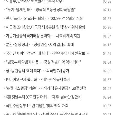
노동부, 한화에어로 폭발사고 수사 착수
00:38
"투기·탈세 안 돼···망국적 부동산 공화국 탈출"
02:11
한-아프리카 외교장관회의···"2029년 정상회의 개최"
01:57
해군 정조대왕함, 다국적 해상훈련 '림팩' 참가 위해 출항
00:36
가습기살균제 국가배상 본격화···치료비 계속 지원
01:37
분권·상생 성과···성장 거점·지역 일자리 확대
04:15
국경단계 마약 적발 역대 최대···원유 수입 대체선 확보 [뉴스의 맥]
04:51
"범정부 마약범죄 대응···국경 적발 마약 역대 최대"
01:54
궁·능 관람객 '역대 최다'···외국인 7배 증가
02:06
K-바이오 규제 합리화···메뉴판식 규제 특례
01:57
'K-웰니스 관광' 키운다···외래객 유치 관광지 20곳 선정
01:57
6월 첫날부터 30도 안팎 더위···제주·남해안 강한 비
02:24
국민주권정부 1주년 기념전 '빛의 궤적' 개최
00:37
중고차 허위매물 방지···차량 소유자 동의 없는 광고 금지
00:43