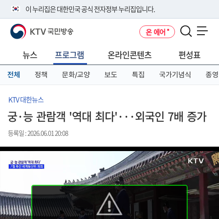
본
메
전
이 누리집은 대한민국 공식 전자정부 누리집입니다.
문
뉴
체
바
바
메
KTV 국민방송
온 에어
로
로
뉴
공식 누리집 주소 확인하기
메뉴 열기
가
가
바
go.kr 주소를 사용하는 누리집은 대한민국 정부기관이 관리하는 누리집입
기
기
로
뉴스
프로그램
온라인콘텐츠
편성표
니다.
가
이밖에 or.kr 또는 .kr등 다른 도메인 주소를 사용하고 있다면 아래 URL에
기
전체
정책
문화/교양
보도
특집
국가기념식
종영
서 도메인 주소를 확인해 보세요
운영중인 공식 누리집보기
KTV 대한뉴스
궁·능 관람객 '역대 최다'···외국인 7배 증가
등록일 : 2026.06.01 20:08