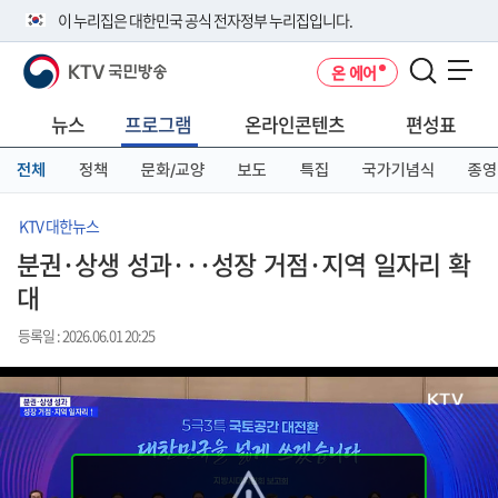
본
메
전
이 누리집은 대한민국 공식 전자정부 누리집입니다.
문
뉴
체
바
바
메
KTV 국민방송
온 에어
로
로
뉴
공식 누리집 주소 확인하기
메뉴 열기
가
가
바
go.kr 주소를 사용하는 누리집은 대한민국 정부기관이 관리하는 누리집입
기
기
로
뉴스
프로그램
온라인콘텐츠
편성표
니다.
가
이밖에 or.kr 또는 .kr등 다른 도메인 주소를 사용하고 있다면 아래 URL에
기
전체
정책
문화/교양
보도
특집
국가기념식
종영
서 도메인 주소를 확인해 보세요
운영중인 공식 누리집보기
KTV 대한뉴스
분권·상생 성과···성장 거점·지역 일자리 확
대
등록일 : 2026.06.01 20:25