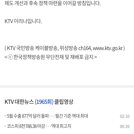
제도 개선과 후속 정책 마련을 이어갈 방침입니다.
KTV 이리나입니다.
( KTV 국민방송 케이블방송, 위성방송 ch164,
www.ktv.go.kr
)
< ⓒ 한국정책방송원 무단전재 및 재배포 금지 >
KTV 대한뉴스
(1965회)
클립영상
5월 수출 877억 달러 돌파···월간 기준 역대 최대
02:10
코스피 8천788.38 마감···역대 최고치
00:26