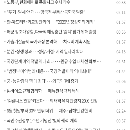
노동부, 한화에어로 폭발사고 수사 착수
00:38
"투기·탈세 안 돼···망국적 부동산 공화국 탈출"
02:11
한-아프리카 외교장관회의···"2029년 정상회의 개최"
01:57
해군 정조대왕함, 다국적 해상훈련 '림팩' 참가 위해 출항
00:36
가습기살균제 국가배상 본격화···치료비 계속 지원
01:37
분권·상생 성과···성장 거점·지역 일자리 확대
04:15
국경단계 마약 적발 역대 최대···원유 수입 대체선 확보 [뉴스의 맥]
04:51
"범정부 마약범죄 대응···국경 적발 마약 역대 최대"
01:54
궁·능 관람객 '역대 최다'···외국인 7배 증가
02:06
K-바이오 규제 합리화···메뉴판식 규제 특례
01:57
'K-웰니스 관광' 키운다···외래객 유치 관광지 20곳 선정
01:57
6월 첫날부터 30도 안팎 더위···제주·남해안 강한 비
02:24
국민주권정부 1주년 기념전 '빛의 궤적' 개최
00:37