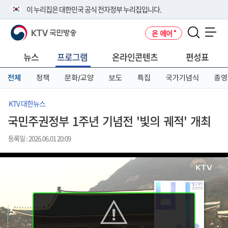
본
메
전
이 누리집은 대한민국 공식 전자정부 누리집입니다.
문
뉴
체
바
바
메
KTV 국민방송
온 에어
로
로
뉴
공식 누리집 주소 확인하기
메뉴 열기
가
가
바
go.kr 주소를 사용하는 누리집은 대한민국 정부기관이 관리하는 누리집입
기
기
로
뉴스
프로그램
온라인콘텐츠
편성표
니다.
가
이밖에 or.kr 또는 .kr등 다른 도메인 주소를 사용하고 있다면 아래 URL에
기
전체
정책
문화/교양
보도
특집
국가기념식
종영
서 도메인 주소를 확인해 보세요
운영중인 공식 누리집보기
KTV 대한뉴스
국민주권정부 1주년 기념전 '빛의 궤적' 개최
등록일 : 2026.06.01 20:09