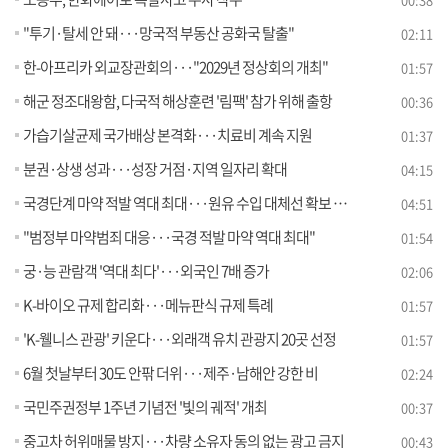
"투기·탈세 안 돼···망국적 부동산 공화국 탈출"
02:11
한-아프리카 외교장관회의···"2029년 정상회의 개최"
01:57
해군 정조대왕함, 다국적 해상훈련 '림팩' 참가 위해 출항
00:36
가습기살균제 국가배상 본격화···치료비 계속 지원
01:37
분권·상생 성과···성장 거점·지역 일자리 확대
04:15
국경단계 마약 적발 역대 최대···원유 수입 대체선 확보 [뉴스의 맥]
04:51
"범정부 마약범죄 대응···국경 적발 마약 역대 최대"
01:54
궁·능 관람객 '역대 최다'···외국인 7배 증가
02:06
K-바이오 규제 합리화···메뉴판식 규제 특례
01:57
'K-웰니스 관광' 키운다···외래객 유치 관광지 20곳 선정
01:57
6월 첫날부터 30도 안팎 더위···제주·남해안 강한 비
02:24
국민주권정부 1주년 기념전 '빛의 궤적' 개최
00:37
중고차 허위매물 방지···차량 소유자 동의 없는 광고 금지
00:43