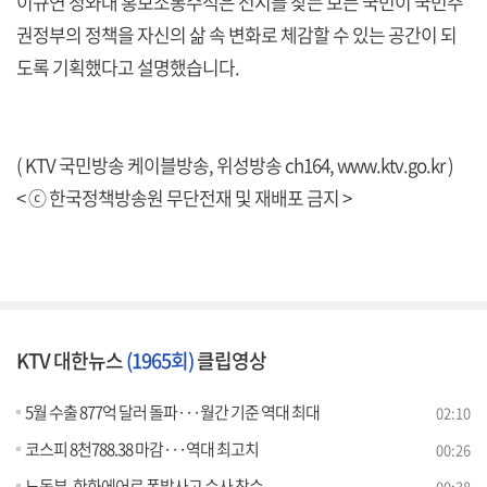
이규연 청와대 홍보소통수석은 전시를 찾는 보든 국민이 국민주
권정부의 정책을 자신의 삶 속 변화로 체감할 수 있는 공간이 되
도록 기획했다고 설명했습니다.
( KTV 국민방송 케이블방송, 위성방송 ch164,
www.ktv.go.kr
)
< ⓒ 한국정책방송원 무단전재 및 재배포 금지 >
KTV 대한뉴스
(1965회)
클립영상
5월 수출 877억 달러 돌파···월간 기준 역대 최대
02:10
코스피 8천788.38 마감···역대 최고치
00:26
노동부, 한화에어로 폭발사고 수사 착수
00:38