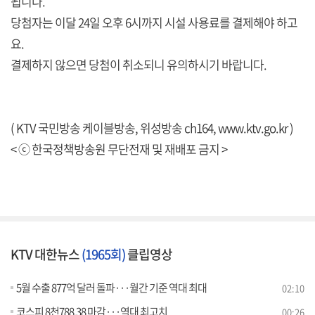
됩니다.
당첨자는 이달 24일 오후 6시까지 시설 사용료를 결제해야 하고
요.
결제하지 않으면 당첨이 취소되니 유의하시기 바랍니다.
( KTV 국민방송 케이블방송, 위성방송 ch164,
www.ktv.go.kr
)
< ⓒ 한국정책방송원 무단전재 및 재배포 금지 >
KTV 대한뉴스
(1965회)
클립영상
5월 수출 877억 달러 돌파···월간 기준 역대 최대
02:10
코스피 8천788.38 마감···역대 최고치
00:26