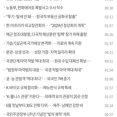
노동부, 한화에어로 폭발사고 수사 착수
00:38
"투기·탈세 안 돼···망국적 부동산 공화국 탈출"
02:11
한-아프리카 외교장관회의···"2029년 정상회의 개최"
01:57
해군 정조대왕함, 다국적 해상훈련 '림팩' 참가 위해 출항
00:36
가습기살균제 국가배상 본격화···치료비 계속 지원
01:37
분권·상생 성과···성장 거점·지역 일자리 확대
04:15
국경단계 마약 적발 역대 최대···원유 수입 대체선 확보 [뉴스의 맥]
04:51
"범정부 마약범죄 대응···국경 적발 마약 역대 최대"
01:54
궁·능 관람객 '역대 최다'···외국인 7배 증가
02:06
K-바이오 규제 합리화···메뉴판식 규제 특례
01:57
'K-웰니스 관광' 키운다···외래객 유치 관광지 20곳 선정
01:57
6월 첫날부터 30도 안팎 더위···제주·남해안 강한 비
02:24
국민주권정부 1주년 기념전 '빛의 궤적' 개최
00:37