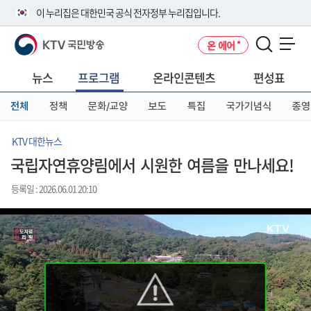
본
메
전
이 누리집은 대한민국 공식 전자정부 누리집입니다.
문
뉴
체
바
바
메
KTV 국민방송
온 에어
로
로
뉴
공식 누리집 주소 확인하기
메뉴 열기
가
가
바
go.kr 주소를 사용하는 누리집은 대한민국 정부기관이 관리하는 누리집입
기
기
로
뉴스
프로그램
온라인콘텐츠
편성표
니다.
가
이밖에 or.kr 또는 .kr등 다른 도메인 주소를 사용하고 있다면 아래 URL에
기
전체
정책
문화/교양
보도
특집
국가기념식
종영
서 도메인 주소를 확인해 보세요
운영중인 공식 누리집보기
KTV 대한뉴스
국립자연휴양림에서 시원한 여름을 만나세요!
등록일 : 2026.06.01 20:10