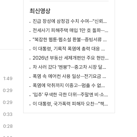
최신영상
진급 장성에 삼정검 수치 수여···"신뢰회복 애써달라"
전세사기 피해주택 매입 1만 호 돌파···피해 지원 속도
"복잡한 웹툰·웹소설 환불···증빙서류 요구까지"
이 대통령, 기록적 폭염에 총력 대응 지시 [외신에 비친 한국]
2026년 부동산 세제개편안 주요 현안 팩트체크 [K-정책 사용법]
차 사러 갔다 '멘붕'?···중고차 시장 달라진다
폭염 속 에어컨 사용 일상···전기요금 줄이려면?
1:49
폭염에 악취까지 이중고···멈출 수 없는 필수노동
0:29
'입추' 무색한 극한 더위···주말엔 비·소나기
0:29
이 대통령, 국가폭력 피해자 오찬···"책임지고 치유"
0:33
0:28