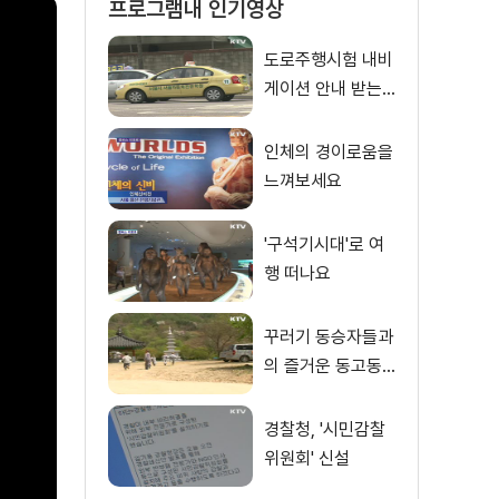
프로그램내 인기영상
도로주행시험 내비
게이션 안내 받는
다
인체의 경이로움을
느껴보세요
'구석기시대'로 여
행 떠나요
꾸러기 동승자들과
의 즐거운 동고동
락, 지광 스님 [다
큐멘터리 희망]
경찰청, '시민감찰
위원회' 신설