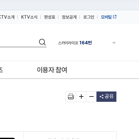
KTV소개
KTV소식
편성표
정보공개
로그인
모바일
164번
스카이라이프
64번
IPTV(KT, SKB, LGU+)
검색
164번
채널안내 펼쳐
스카이라이프
64번
IPTV(KT, SKB, LGU+)
164번
스카이라이프
츠
이용자 참여
공유