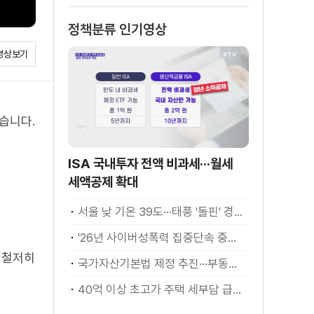
정책분류 인기영상
영상보기
습니다.
ISA 국내투자 전액 비과세···월세
세액공제 확대
서울 낮 기온 39도···태풍 '돌핀' 경로 변수
'26년 사이버성폭력 집중단속 중간성과 발표···향후 추진계획은?
 철저히
국가자산기본법 제정 추진···부동산·주식 등 통합 관리
40억 이상 초고가 주택 세부담 급증···실수요자 보호 강화