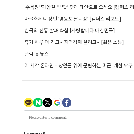
'수목원' '기암절벽' '맛' 찾아 태안으로 오세요 [캠퍼스 
마을축제의 장인 '영등포 달시장' [캠퍼스 리포트]
한국의 전통 활과 화살 [사랑합니다 대한민국]
휴가 하루 더 가고~ 지역경제 살리고~ [젊은 소통]
클릭-e 뉴스
이 시각 온라인 - 상인들 위에 군림하는 미군..개선 요구 