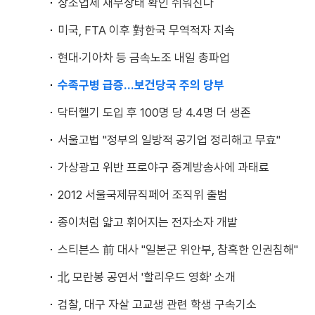
상조업체 재무상태 확인 쉬워진다
미국, FTA 이후 對한국 무역적자 지속
현대·기아차 등 금속노조 내일 총파업
수족구병 급증…보건당국 주의 당부
닥터헬기 도입 후 100명 당 4.4명 더 생존
서울고법 "정부의 일방적 공기업 정리해고 무효"
가상광고 위반 프로야구 중계방송사에 과태료
2012 서울국제뮤직페어 조직위 출범
종이처럼 얇고 휘어지는 전자소자 개발
스티븐스 前 대사 "일본군 위안부, 참혹한 인권침해"
北 모란봉 공연서 '할리우드 영화' 소개
검찰, 대구 자살 고교생 관련 학생 구속기소