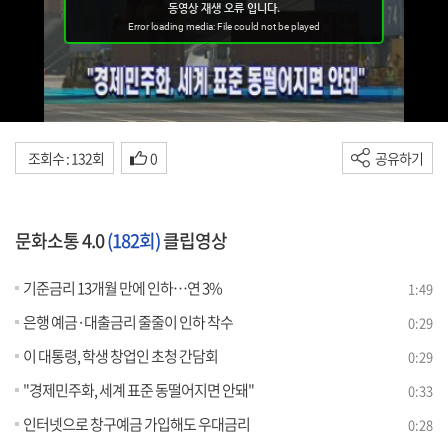
조회수 : 132회
0
공유하기
문화소통 4.0
(182회)
클립영상
기준금리 13개월 만에 인하…연 3%
1:49
은행 예금·대출금리 줄줄이 인하 착수
0:29
이 대통령, 학생 창업인 초청 간담회
0:29
"경제민주화, 세계 표준 동떨어지면 안돼"
0:33
인터넷으로 창구예금 가입해도 우대금리
0:28