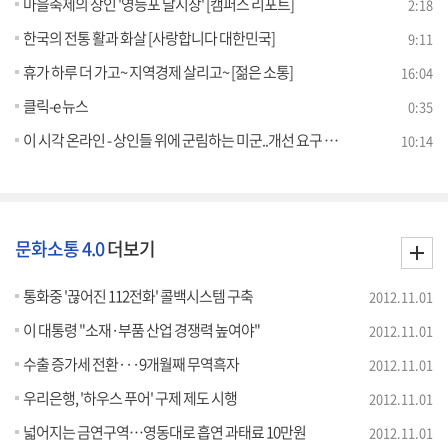
마을축제의 장인 '영등포 달시장' [캠퍼스 리포트]
2:18
한국의 전통 활과 화살 [사랑합니다 대한민국]
9:11
휴가 하루 더 가고~ 지역경제 살리고~ [젊은 소통]
16:04
클릭-e 뉴스
0:35
이 시각 온라인 - 상인들 위에 군림하는 미군..개선 요구 묵살 [젊은 소통]
10:14
문화소통 4.0
더보기
통화중 '끊어진 112전화' 콜백시스템 구축
2012.11.01
이 대통령 "소재·부품 산업 경쟁력 높여야"
2012.11.01
수출 증가세 전환···9개월째 무역흑자
2012.11.01
우리은행, '하우스 푸어' 구제 제도 시행
2012.11.01
넓어지는 금연구역…영동대로 흡연 과태료 10만원
2012.11.01