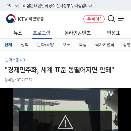
본
메
전
이 누리집은 대한민국 공식 전자정부 누리집입니다.
문
뉴
체
바
바
메
KTV 국민방송
온 에어
로
로
뉴
공식 누리집 주소 확인하기
메뉴 열기
가
가
바
go.kr 주소를 사용하는 누리집은 대한민국 정부기관이 관리하는 누리집입
기
기
로
뉴스
프로그램
온라인콘텐츠
편성표
니다.
가
이밖에 or.kr 또는 .kr등 다른 도메인 주소를 사용하고 있다면 아래 URL에
기
전체
정책
문화/교양
보도
특집
국가기념식
종영
서 도메인 주소를 확인해 보세요
운영중인 공식 누리집보기
문화소통 4.0
"경제민주화, 세계 표준 동떨어지면 안돼"
등록일 : 2012.07.12