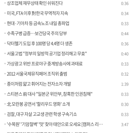
상조업체 재무상태 확인 쉬워진다
0:36
미국, FTA 이후 對한국 무역적자 지속
0:34
현대·기아차 등 금속노조 내일 총파업
0:33
수족구병 급증…보건당국 주의 당부
0:44
닥터헬기 도입 후 100명 당 4.4명 더 생존
0:36
서울고법 "정부의 일방적 공기업 정리해고 무효"
0:40
가상광고 위반 프로야구 중계방송사에 과태료
0:33
2012 서울국제뮤직페어 조직위 출범
0:32
종이처럼 얇고 휘어지는 전자소자 개발
1:39
스티븐스 前 대사 "일본군 위안부, 참혹한 인권침해"
0:33
北 모란봉 공연서 '할리우드 영화' 소개
0:30
검찰, 대구 자살 고교생 관련 학생 구속기소
0:33
'수목원' '기암절벽' '맛' 찾아 태안으로 오세요 [캠퍼스 리포트]
3:47