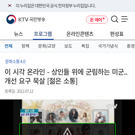
본
메
전
이 누리집은 대한민국 공식 전자정부 누리집입니다.
문
뉴
체
바
바
메
KTV 국민방송
온 에어
로
로
뉴
공식 누리집 주소 확인하기
메뉴 열기
가
가
바
go.kr 주소를 사용하는 누리집은 대한민국 정부기관이 관리하는 누리집입
기
기
로
뉴스
프로그램
온라인콘텐츠
편성표
니다.
가
이밖에 or.kr 또는 .kr등 다른 도메인 주소를 사용하고 있다면 아래 URL에
기
전체
정책
문화/교양
보도
특집
국가기념식
종영
서 도메인 주소를 확인해 보세요
운영중인 공식 누리집보기
문화소통 4.0
이 시각 온라인 - 상인들 위에 군림하는 미군..
개선 요구 묵살 [젊은 소통]
등록일 : 2012.07.12