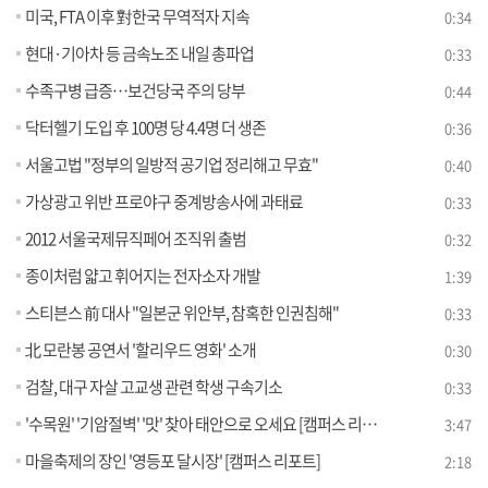
미국, FTA 이후 對한국 무역적자 지속
0:34
현대·기아차 등 금속노조 내일 총파업
0:33
수족구병 급증…보건당국 주의 당부
0:44
닥터헬기 도입 후 100명 당 4.4명 더 생존
0:36
서울고법 "정부의 일방적 공기업 정리해고 무효"
0:40
가상광고 위반 프로야구 중계방송사에 과태료
0:33
2012 서울국제뮤직페어 조직위 출범
0:32
종이처럼 얇고 휘어지는 전자소자 개발
1:39
스티븐스 前 대사 "일본군 위안부, 참혹한 인권침해"
0:33
北 모란봉 공연서 '할리우드 영화' 소개
0:30
검찰, 대구 자살 고교생 관련 학생 구속기소
0:33
'수목원' '기암절벽' '맛' 찾아 태안으로 오세요 [캠퍼스 리포트]
3:47
마을축제의 장인 '영등포 달시장' [캠퍼스 리포트]
2:18