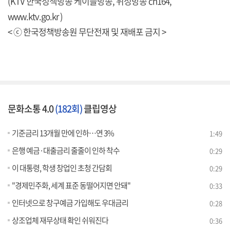
(KTV 한국정책방송 케이블방송, 위성방송 ch164,
www.ktv.go.kr )
< ⓒ 한국정책방송원 무단전재 및 재배포 금지 >
문화소통 4.0
(182회)
클립영상
기준금리 13개월 만에 인하…연 3%
1:49
은행 예금·대출금리 줄줄이 인하 착수
0:29
이 대통령, 학생 창업인 초청 간담회
0:29
"경제민주화, 세계 표준 동떨어지면 안돼"
0:33
인터넷으로 창구예금 가입해도 우대금리
0:28
상조업체 재무상태 확인 쉬워진다
0:36