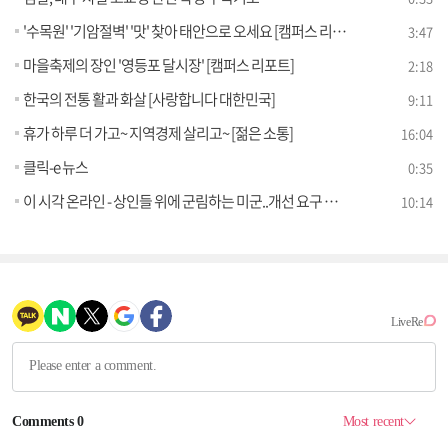
'수목원' '기암절벽' '맛' 찾아 태안으로 오세요 [캠퍼스 리포트]
3:47
마을축제의 장인 '영등포 달시장' [캠퍼스 리포트]
2:18
한국의 전통 활과 화살 [사랑합니다 대한민국]
9:11
휴가 하루 더 가고~ 지역경제 살리고~ [젊은 소통]
16:04
클릭-e 뉴스
0:35
이 시각 온라인 - 상인들 위에 군림하는 미군..개선 요구 묵살 [젊은 소통]
10:14