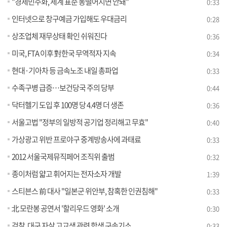
"경제민주화, 세계 표준 동떨어지면 안돼"
0:33
인터넷으로 창구예금 가입해도 우대금리
0:28
상조업체 재무상태 확인 쉬워진다
0:36
미국, FTA 이후 對한국 무역적자 지속
0:34
현대·기아차 등 금속노조 내일 총파업
0:33
수족구병 급증…보건당국 주의 당부
0:44
닥터헬기 도입 후 100명 당 4.4명 더 생존
0:36
서울고법 "정부의 일방적 공기업 정리해고 무효"
0:40
가상광고 위반 프로야구 중계방송사에 과태료
0:33
2012 서울국제뮤직페어 조직위 출범
0:32
종이처럼 얇고 휘어지는 전자소자 개발
1:39
스티븐스 前 대사 "일본군 위안부, 참혹한 인권침해"
0:33
北 모란봉 공연서 '할리우드 영화' 소개
0:30
검찰, 대구 자살 고교생 관련 학생 구속기소
0:33