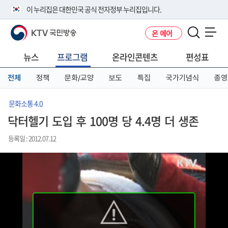
본
메
전
이 누리집은 대한민국 공식 전자정부 누리집입니다.
문
뉴
체
바
바
메
KTV 국민방송
온 에어
로
로
뉴
공식 누리집 주소 확인하기
메뉴 열기
가
가
바
go.kr 주소를 사용하는 누리집은 대한민국 정부기관이 관리하는 누리집입
기
기
로
뉴스
프로그램
온라인콘텐츠
편성표
니다.
가
이밖에 or.kr 또는 .kr등 다른 도메인 주소를 사용하고 있다면 아래 URL에
기
전체
정책
문화/교양
보도
특집
국가기념식
종영
서 도메인 주소를 확인해 보세요
운영중인 공식 누리집보기
문화소통 4.0
닥터헬기 도입 후 100명 당 4.4명 더 생존
등록일 : 2012.07.12