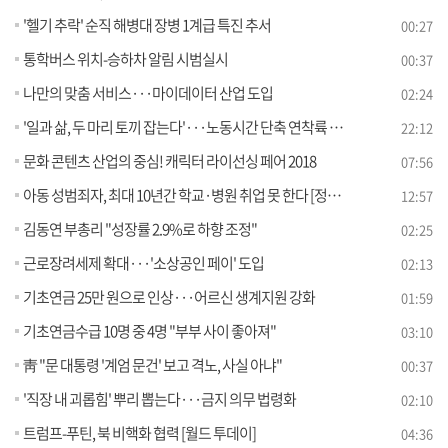
'헬기 추락' 순직 해병대 장병 1계급 특진 추서
00:27
통학버스 위치-승하차 알림 시범실시
00:37
나만의 맞춤 서비스···마이데이터 산업 도입
02:24
'일과 삶, 두 마리 토끼 잡는다'···노동시간 단축 연착륙 방안은? [라이브 이슈]
22:12
문화 콘텐츠 산업의 중심! 캐릭터 라이선싱 페어 2018
07:56
아동 성범죄자, 최대 10년간 학교·병원 취업 못 한다 [정책 공감]
12:57
김동연 부총리 "성장률 2.9%로 하향 조정"
02:25
근로장려세제 확대···'소상공인 페이' 도입
02:13
기초연금 25만 원으로 인상···어르신 생계지원 강화
01:59
기초연금수급 10명 중 4명 "부부 사이 좋아져"
03:10
靑 "문 대통령 '계엄 문건' 보고 격노, 사실 아냐"
00:37
'직장 내 괴롭힘' 뿌리 뽑는다···금지 의무 법령화
02:10
트럼프-푸틴, 북 비핵화 협력 [월드 투데이]
04:36