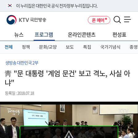
본
메
전
이 누리집은 대한민국 공식 전자정부 누리집입니다.
문
뉴
체
바
바
메
KTV 국민방송
온 에어
로
로
뉴
공식 누리집 주소 확인하기
메뉴 열기
가
가
바
go.kr 주소를 사용하는 누리집은 대한민국 정부기관이 관리하는 누리집입
기
기
로
뉴스
프로그램
온라인콘텐츠
편성표
니다.
가
이밖에 or.kr 또는 .kr등 다른 도메인 주소를 사용하고 있다면 아래 URL에
기
전체
정책
문화/교양
보도
특집
국가기념식
종영
서 도메인 주소를 확인해 보세요
운영중인 공식 누리집보기
생방송 대한민국 2부
靑 "문 대통령 '계엄 문건' 보고 격노, 사실 아
냐"
등록일 : 2018.07.18