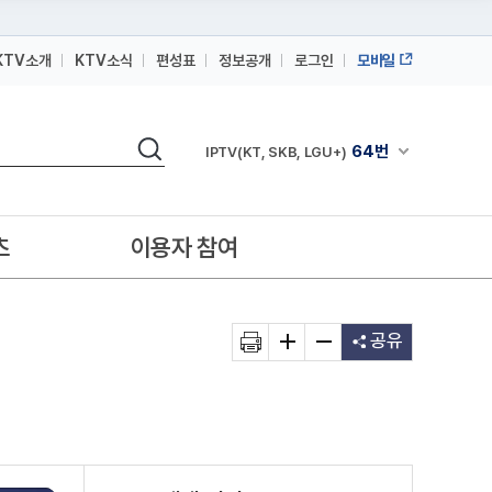
KTV소개
KTV소식
편성표
정보공개
로그인
모바일
164번
스카이라이프
64번
IPTV(KT, SKB, LGU+)
검색
164번
채널안내 펼쳐
스카이라이프
64번
IPTV(KT, SKB, LGU+)
164번
스카이라이프
츠
이용자 참여
공유