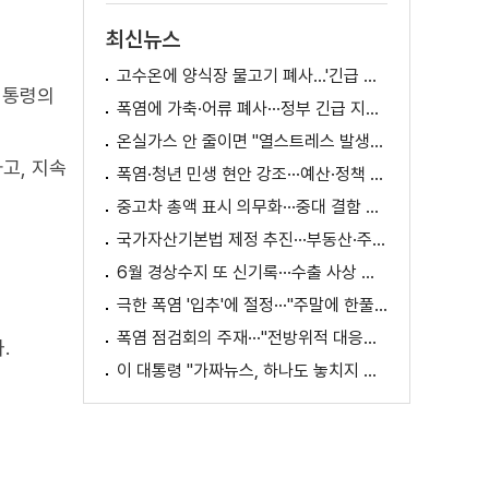
최신뉴스
고수온에 양식장 물고기 폐사...'긴급 방류' 지원
대통령의
폭염에 가축·어류 폐사···정부 긴급 지원책 마련
온실가스 안 줄이면 "열스트레스 발생일 29배 증가"
고, 지속
폭염·청년 민생 현안 강조···예산·정책 방향 제시
중고차 총액 표시 의무화···중대 결함 시 '계약 해제'
국가자산기본법 제정 추진···부동산·주식 등 통합 관리
6월 경상수지 또 신기록···수출 사상 첫 1천억 달러
극한 폭염 '입추'에 절정···"주말에 한풀 꺾인다"
폭염 점검회의 주재···"전방위적 대응체계 가동"
.
이 대통령 "가짜뉴스, 하나도 놓치지 말고 바로잡아야"