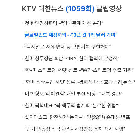
KTV 대한뉴스
(1059회)
클립영상
첫 한일정상회담···"양국관계 개선 공감"
글로벌펀드 재정회의···"3년 간 1억 달러 기여"
"디지털로 자유·연대 등 보편가치 구현해야"
한미 상무장관 회담···"IRA, 한미 협력에 부정적"
'한-미 스타트업 서밋' 성료···"중기·스타트업 수출 지원"
'한미 스타트업 서밋' 성료···경제적 파급 효과는? [뉴스의
미 핵항모 '레이건함' 내일 부산 입항···"대북 경고"
한미 북핵대표 "북 핵무력 법제화 '심각한 위협'"
실외마스크 '완전해제' 논의···내일(23일) 중대본 발표
"단기 변동성 적극 관리···시장안정 조치 적기 시행"