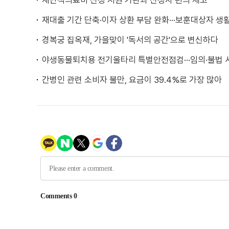
재난적의료비 신청 지원 기관과 신청자 편의 제고
재대출 기간 단축·이자 상환 부담 완화···보훈대상자 생
경복궁 집옥재, 가을맞이 '독서의 공간'으로 변신하다
야생동물퇴치용 전기울타리 특별안전점검···임의·불법 
간병인 관련 소비자 불만, 요금이 39.4%로 가장 많아