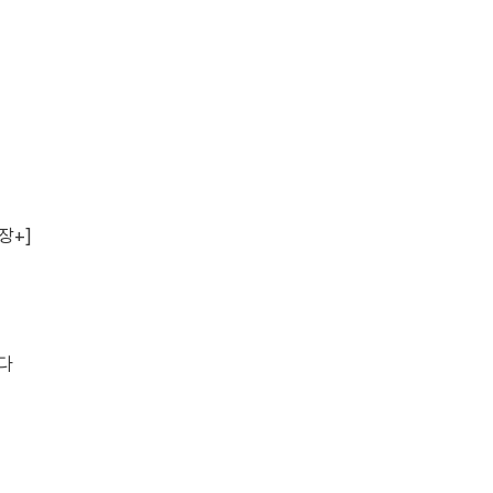
장+]
잡다