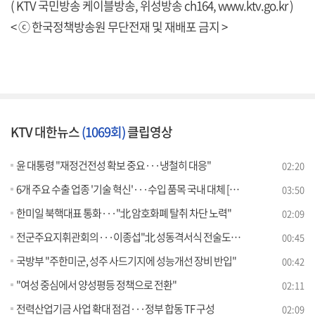
( KTV 국민방송 케이블방송, 위성방송 ch164,
www.ktv.go.kr
)
< ⓒ 한국정책방송원 무단전재 및 재배포 금지 >
KTV 대한뉴스
(1069회)
클립영상
윤 대통령 "재정건전성 확보 중요···냉철히 대응"
02:20
6개 주요 수출 업종 '기술 혁신'···수입 품목 국내 대체 [뉴스의 맥]
03:50
한미일 북핵대표 통화···"北 암호화폐 탈취 차단 노력"
02:09
전군주요지휘관회의···이종섭"北 성동격서식 전술도발 대비"
00:45
국방부 "주한미군, 성주 사드기지에 성능개선 장비 반입"
00:42
"여성 중심에서 양성평등 정책으로 전환"
02:11
전력산업기금 사업 확대 점검···정부 합동 TF 구성
02:09