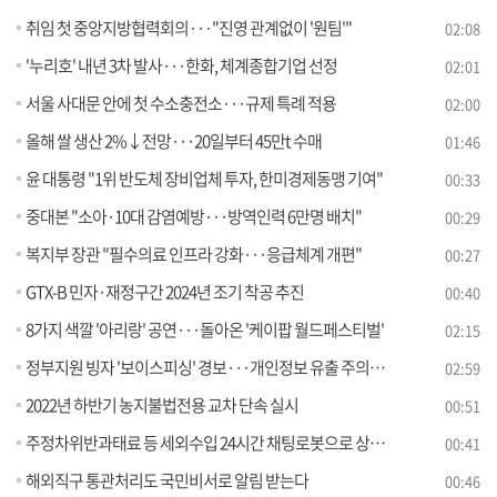
취임 첫 중앙지방협력회의···"진영 관계없이 '원팀'"
02:08
'누리호' 내년 3차 발사···한화, 체계종합기업 선정
02:01
서울 사대문 안에 첫 수소충전소···규제 특례 적용
02:00
올해 쌀 생산 2%↓전망···20일부터 45만t 수매
01:46
윤 대통령 "1위 반도체 장비업체 투자, 한미경제동맹 기여"
00:33
중대본 "소아·10대 감염예방···방역인력 6만명 배치"
00:29
복지부 장관 "필수의료 인프라 강화···응급체계 개편"
00:27
GTX-B 민자·재정구간 2024년 조기 착공 추진
00:40
8가지 색깔 '아리랑' 공연···돌아온 '케이팝 월드페스티벌'
02:15
정부지원 빙자 '보이스피싱' 경보···개인정보 유출 주의 [정책현장+]
02:59
2022년 하반기 농지불법전용 교차 단속 실시
00:51
주정차위반과태료 등 세외수입 24시간 채팅로봇으로 상담하세요
00:41
해외직구 통관처리도 국민비서로 알림 받는다
00:46