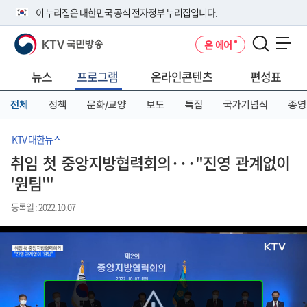
본
메
전
이 누리집은 대한민국 공식 전자정부 누리집입니다.
문
뉴
체
바
바
메
KTV 국민방송
온 에어
로
로
뉴
공식 누리집 주소 확인하기
메뉴 열기
가
가
바
go.kr 주소를 사용하는 누리집은 대한민국 정부기관이 관리하는 누리집입
기
기
로
뉴스
프로그램
온라인콘텐츠
편성표
니다.
가
이밖에 or.kr 또는 .kr등 다른 도메인 주소를 사용하고 있다면 아래 URL에
기
전체
정책
문화/교양
보도
특집
국가기념식
종영
서 도메인 주소를 확인해 보세요
운영중인 공식 누리집보기
KTV 대한뉴스
취임 첫 중앙지방협력회의···"진영 관계없이
'원팀'"
등록일 : 2022.10.07