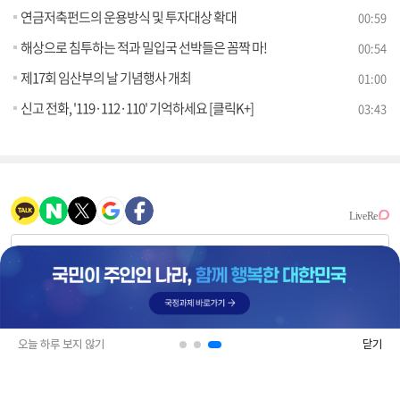
연금저축펀드의 운용방식 및 투자대상 확대
00:59
해상으로 침투하는 적과 밀입국 선박들은 꼼짝 마!
00:54
제17회 임산부의 날 기념행사 개최
01:00
신고 전화, '119·112·110' 기억하세요 [클릭K+]
03:43
오늘 하루 보지 않기
닫기