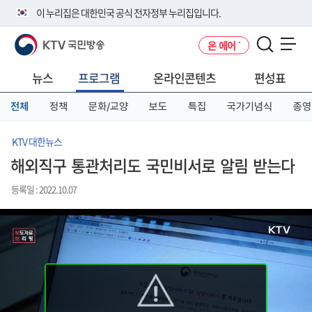
본
메
전
이 누리집은 대한민국 공식 전자정부 누리집입니다.
문
뉴
체
바
바
메
KTV 국민방송
온 에어
로
로
뉴
공식 누리집 주소 확인하기
메뉴 열기
가
가
바
go.kr 주소를 사용하는 누리집은 대한민국 정부기관이 관리하는 누리집입
기
기
로
뉴스
프로그램
온라인콘텐츠
편성표
니다.
가
이밖에 or.kr 또는 .kr등 다른 도메인 주소를 사용하고 있다면 아래 URL에
기
전체
정책
문화/교양
보도
특집
국가기념식
종영
서 도메인 주소를 확인해 보세요
운영중인 공식 누리집보기
KTV 대한뉴스
해외직구 통관처리도 국민비서로 알림 받는다
등록일 : 2022.10.07