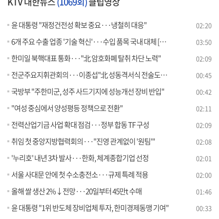
KTV 대한뉴스
(1069회)
클립영상
윤 대통령 "재정건전성 확보 중요···냉철히 대응"
02:20
6개 주요 수출 업종 '기술 혁신'···수입 품목 국내 대체 [뉴스의 맥]
03:50
한미일 북핵대표 통화···"北 암호화폐 탈취 차단 노력"
02:09
전군주요지휘관회의···이종섭"北 성동격서식 전술도발 대비"
00:45
국방부 "주한미군, 성주 사드기지에 성능개선 장비 반입"
00:42
"여성 중심에서 양성평등 정책으로 전환"
02:11
전력산업기금 사업 확대 점검···정부 합동 TF 구성
02:09
취임 첫 중앙지방협력회의···"진영 관계없이 '원팀'"
02:08
'누리호' 내년 3차 발사···한화, 체계종합기업 선정
02:01
서울 사대문 안에 첫 수소충전소···규제 특례 적용
02:00
올해 쌀 생산 2%↓전망···20일부터 45만t 수매
01:46
윤 대통령 "1위 반도체 장비업체 투자, 한미경제동맹 기여"
00:33