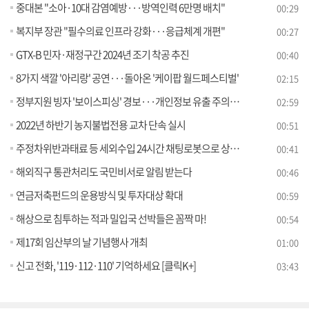
중대본 "소아·10대 감염예방···방역인력 6만명 배치"
00:29
복지부 장관 "필수의료 인프라 강화···응급체계 개편"
00:27
GTX-B 민자·재정구간 2024년 조기 착공 추진
00:40
8가지 색깔 '아리랑' 공연···돌아온 '케이팝 월드페스티벌'
02:15
정부지원 빙자 '보이스피싱' 경보···개인정보 유출 주의 [정책현장+]
02:59
2022년 하반기 농지불법전용 교차 단속 실시
00:51
주정차위반과태료 등 세외수입 24시간 채팅로봇으로 상담하세요
00:41
해외직구 통관처리도 국민비서로 알림 받는다
00:46
연금저축펀드의 운용방식 및 투자대상 확대
00:59
해상으로 침투하는 적과 밀입국 선박들은 꼼짝 마!
00:54
제17회 임산부의 날 기념행사 개최
01:00
신고 전화, '119·112·110' 기억하세요 [클릭K+]
03:43