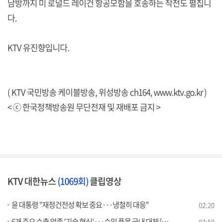
남방까지 미 로널드 레이건 항공모함을 호송하는 작전도 펼칩니
다.
KTV 유진향입니다.
( KTV 국민방송 케이블방송, 위성방송 ch164,
www.ktv.go.kr
)
< ⓒ 한국정책방송원 무단전재 및 재배포 금지 >
KTV 대한뉴스
(1069회)
클립영상
윤 대통령 "재정건전성 확보 중요···냉철히 대응"
02:20
6개 주요 수출 업종 '기술 혁신'···수입 품목 국내 대체 [뉴스의 맥]
03:50