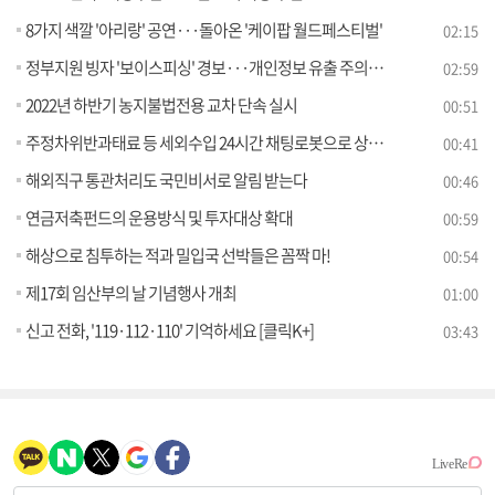
8가지 색깔 '아리랑' 공연···돌아온 '케이팝 월드페스티벌'
02:15
정부지원 빙자 '보이스피싱' 경보···개인정보 유출 주의 [정책현장+]
02:59
2022년 하반기 농지불법전용 교차 단속 실시
00:51
주정차위반과태료 등 세외수입 24시간 채팅로봇으로 상담하세요
00:41
해외직구 통관처리도 국민비서로 알림 받는다
00:46
연금저축펀드의 운용방식 및 투자대상 확대
00:59
해상으로 침투하는 적과 밀입국 선박들은 꼼짝 마!
00:54
제17회 임산부의 날 기념행사 개최
01:00
신고 전화, '119·112·110' 기억하세요 [클릭K+]
03:43