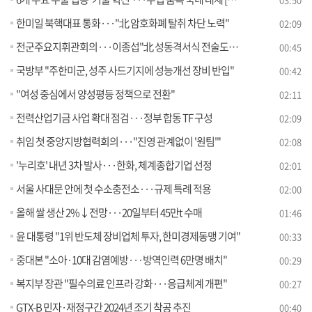
한미일 북핵대표 통화···"北 암호화폐 탈취 차단 노력"
02:09
전군주요지휘관회의···이종섭"北 성동격서식 전술도발 대비"
00:45
국방부 "주한미군, 성주 사드기지에 성능개선 장비 반입"
00:42
"여성 중심에서 양성평등 정책으로 전환"
02:11
전력산업기금 사업 확대 점검···정부 합동 TF 구성
02:09
취임 첫 중앙지방협력회의···"진영 관계없이 '원팀'"
02:08
'누리호' 내년 3차 발사···한화, 체계종합기업 선정
02:01
서울 사대문 안에 첫 수소충전소···규제 특례 적용
02:00
올해 쌀 생산 2%↓전망···20일부터 45만t 수매
01:46
윤 대통령 "1위 반도체 장비업체 투자, 한미경제동맹 기여"
00:33
중대본 "소아·10대 감염예방···방역인력 6만명 배치"
00:29
복지부 장관 "필수의료 인프라 강화···응급체계 개편"
00:27
GTX-B 민자·재정구간 2024년 조기 착공 추진
00:40