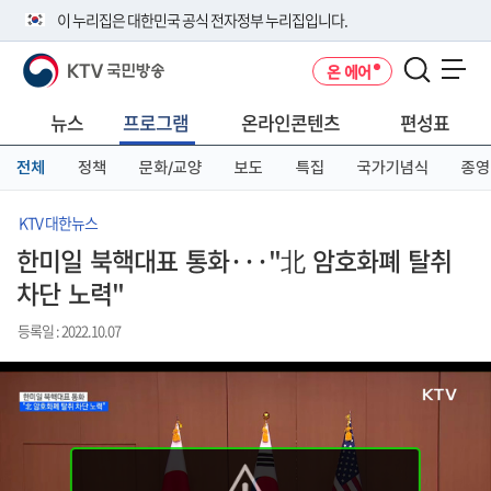
본
메
전
이 누리집은 대한민국 공식 전자정부 누리집입니다.
문
뉴
체
바
바
메
KTV 국민방송
온 에어
로
로
뉴
공식 누리집 주소 확인하기
메뉴 열기
가
가
바
go.kr 주소를 사용하는 누리집은 대한민국 정부기관이 관리하는 누리집입
기
기
로
뉴스
프로그램
온라인콘텐츠
편성표
니다.
가
이밖에 or.kr 또는 .kr등 다른 도메인 주소를 사용하고 있다면 아래 URL에
기
전체
정책
문화/교양
보도
특집
국가기념식
종영
서 도메인 주소를 확인해 보세요
운영중인 공식 누리집보기
KTV 대한뉴스
한미일 북핵대표 통화···"北 암호화폐 탈취
차단 노력"
등록일 : 2022.10.07