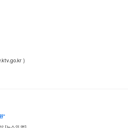
ktv.go.kr
)
원"
상 [뉴스의 맥]