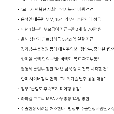
"모두가 행복한 사회"···'약자복지' 이행 점검
윤석열 대통령 부부, 15개 기부·나눔단체에 성금
내년 1월부터 부모급여 지급···만 0세 월 70만 원
올해 상반기 근로장려금 5천21억 일괄 지급
경기남부·충청권 등에 대설주의보···행안부, 중대본 1단
한미일 북핵 협의···"'北 비핵화' 목표 확고부동"
권영세 통일부 장관 "내년 남북 당국 접촉 시작할 것"
한미 사이버정책 협의···"북 핵기술 탈취 공동 대응"
정부 "군함도 후속조치 미이행 유감"
라파엘 그로씨 IAEA 사무총장 14일 방한
수출현장 어려움 해소한다···범정부 수출현장지원단 가