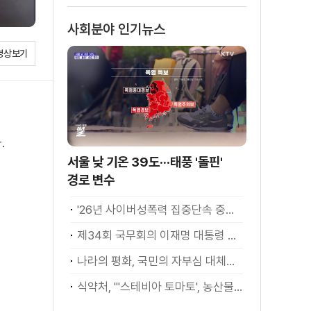
사회분야 인기뉴스
영상보기
.
서울 낮 기온 39도···태풍 '돌핀'
경로 변수
'26년 사이버성폭력 집중단속 중간성과 발표···향후 추진계획은?
제34회 국무회의 이재명 대통령 모두발언
나라의 평화, 국민의 자부심 대체불가 대한민국 이재명 대통령 모두말씀
식약처, "'스테비아 토마토', 농산물 아닌 가공식품"