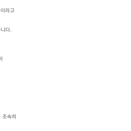
음이라고
니다.
이
을 조속히