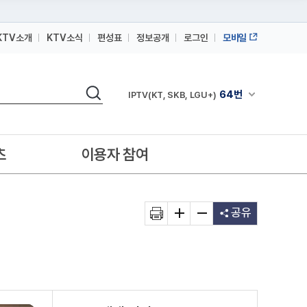
KTV소개
KTV소식
편성표
정보공개
로그인
모바일
164번
스카이라이프
64번
IPTV(KT, SKB, LGU+)
검색
164번
채널안내 펼쳐
스카이라이프
64번
IPTV(KT, SKB, LGU+)
164번
스카이라이프
츠
이용자 참여
공유