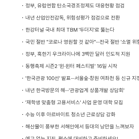
정부, 유럽연합 탄소국경조정제도 대응현황 점검
내년 산업안전감독, 위험성평가 점검으로 전환
한강터널 국내 최대 TBM '두더지'로 뚫는다
국민 절반 "코로나 영원할 것 같아"···전국 절반 '소멸 위
정부, 혹한기 우크라이나에 3백만 달러 인도적 지원
동행축제 시즌2 '윈·윈터 페스티벌' 16일 시작
'한국관광 100선' 발표···서울숲·창원 여좌천 등 신규 지
내년 한국방문의 해···'관광업계 상품개발 상담회'
'재학생 맞춤형 고용서비스' 사업 운영 대학 모집
수능 이후 아르바이트 청소년 근로상담 강화
해산물이 풍부한 서해안에서 등대의 낭만을 느껴보자
예고 없는 지진, 평소에 대비하고 준비하세요!