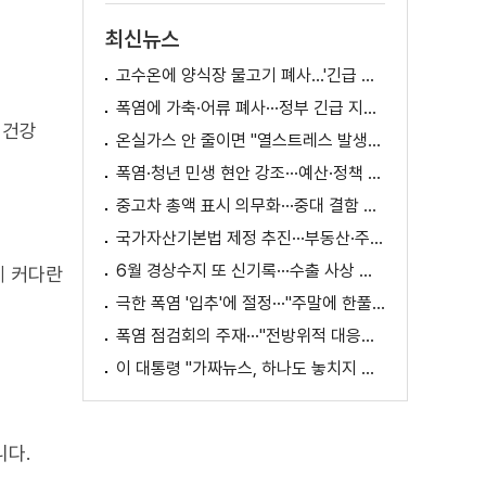
최신뉴스
고수온에 양식장 물고기 폐사...'긴급 방류' 지원
폭염에 가축·어류 폐사···정부 긴급 지원책 마련
 건강
온실가스 안 줄이면 "열스트레스 발생일 29배 증가"
폭염·청년 민생 현안 강조···예산·정책 방향 제시
중고차 총액 표시 의무화···중대 결함 시 '계약 해제'
국가자산기본법 제정 추진···부동산·주식 등 통합 관리
6월 경상수지 또 신기록···수출 사상 첫 1천억 달러
게 커다란
극한 폭염 '입추'에 절정···"주말에 한풀 꺾인다"
폭염 점검회의 주재···"전방위적 대응체계 가동"
이 대통령 "가짜뉴스, 하나도 놓치지 말고 바로잡아야"
니다.