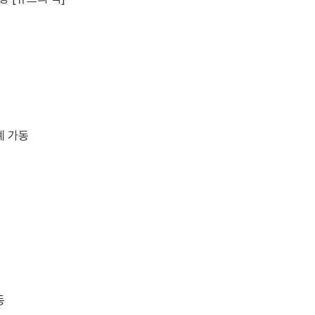
계 가동
동