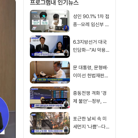
프로그램내 인기뉴스
성인 90.1% 1차 접
종···모레 임신부 사
전예약
6.3지방선거 대국
민담화···"AI 악용
가짜뉴스 처벌"
문 대통령, 문형배·
이미선 헌법재판관
임명 재가
중동전쟁 격화 '경
제 불안'···정부, 금
융·수출입 영향 최
소화
포근한 날씨 속 미
세먼지 '나쁨'···다
음 주 전국 비