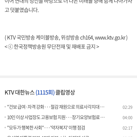
이어 연대의 정신을 바탕으로 더 나은 미래를 향해 함께 나아가자
고 덧붙였습니다.
( KTV 국민방송 케이블방송, 위성방송 ch164,
www.ktv.go.kr
)
< ⓒ 한국정책방송원 무단전재 및 재배포 금지 >
KTV 대한뉴스
(1115회)
클립영상
"건보 급여·자격 강화···절감 재원으로 의료사각지대 지원"
02:29
10인 이상 사업장도 고용보험 지원···장기요양보험료 인상 [뉴스의 맥]
04:00
"모두가 행복한 사회"···'약자복지' 이행 점검
02:17