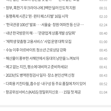
정부, 혹한기 우크라이나에 3백만 달러 인도적 지원
00:31
동행축제 시즌2 '윈·윈터 페스티벌' 16일 시작
02:10
'한국관광 100선' 발표···서울숲·창원 여좌천 등 신규 지정
02:24
내년 한국방문의 해···'관광업계 상품개발 상담회'
00:40
'재학생 맞춤형 고용서비스' 사업 운영 대학 모집
01:00
수능 이후 아르바이트 청소년 근로상담 강화
00:45
해산물이 풍부한 서해안에서 등대의 낭만을 느껴보자
00:40
예고 없는 지진, 평소에 대비하고 준비하세요!
00:41
2023년도 병역판정검사 일자·장소 본인선택 신청
00:43
다회용 키친타월, 흡수성·내구성 등 주요 품질에 차이 있어
00:52
항공위성서비스(KASS) 정밀위치신호···15일 첫 제공
01:04