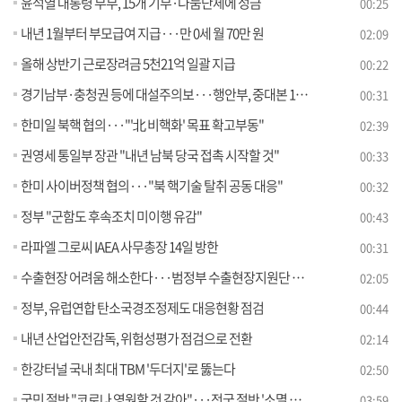
윤석열 대통령 부부, 15개 기부·나눔단체에 성금
00:25
내년 1월부터 부모급여 지급···만 0세 월 70만 원
02:09
올해 상반기 근로장려금 5천21억 일괄 지급
00:22
경기남부·충청권 등에 대설주의보···행안부, 중대본 1단계 가동
00:31
한미일 북핵 협의···"'北 비핵화' 목표 확고부동"
02:39
권영세 통일부 장관 "내년 남북 당국 접촉 시작할 것"
00:33
한미 사이버정책 협의···"북 핵기술 탈취 공동 대응"
00:32
정부 "군함도 후속조치 미이행 유감"
00:43
라파엘 그로씨 IAEA 사무총장 14일 방한
00:31
수출현장 어려움 해소한다···범정부 수출현장지원단 가동
02:05
정부, 유럽연합 탄소국경조정제도 대응현황 점검
00:44
내년 산업안전감독, 위험성평가 점검으로 전환
02:14
한강터널 국내 최대 TBM '두더지'로 뚫는다
02:50
국민 절반 "코로나 영원할 것 같아"···전국 절반 '소멸 위험' [정책현장+]
03:59