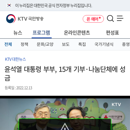
본
메
전
이 누리집은 대한민국 공식 전자정부 누리집입니다.
문
뉴
체
바
바
메
KTV 국민방송
온 에어
로
로
뉴
공식 누리집 주소 확인하기
메뉴 열기
가
가
바
go.kr 주소를 사용하는 누리집은 대한민국 정부기관이 관리하는 누리집입
기
기
로
뉴스
프로그램
온라인콘텐츠
편성표
니다.
가
이밖에 or.kr 또는 .kr등 다른 도메인 주소를 사용하고 있다면 아래 URL에
기
전체
정책
문화/교양
보도
특집
국가기념식
종영
서 도메인 주소를 확인해 보세요
운영중인 공식 누리집보기
KTV 대한뉴스
윤석열 대통령 부부, 15개 기부·나눔단체에 성
금
등록일 : 2022.12.13