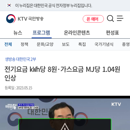
본
메
전
이 누리집은 대한민국 공식 전자정부 누리집입니다.
문
뉴
체
바
바
메
KTV 국민방송
온 에어
로
로
뉴
공식 누리집 주소 확인하기
메뉴 열기
가
가
바
go.kr 주소를 사용하는 누리집은 대한민국 정부기관이 관리하는 누리집입
기
기
로
뉴스
프로그램
온라인콘텐츠
편성표
니다.
가
이밖에 or.kr 또는 .kr등 다른 도메인 주소를 사용하고 있다면 아래 URL에
기
전체
정책
문화/교양
보도
특집
국가기념식
종영
서 도메인 주소를 확인해 보세요
운영중인 공식 누리집보기
생방송 대한민국 2부
전기요금 ㎾h당 8원·가스요금 MJ당 1.04원
인상
등록일 : 2023.05.15