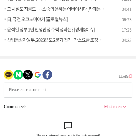
그 시절도 지금도···스승의 은혜는 어버이시다 [라떼는 뉴우스]
04:41
日, 퓨전 오코노미야키 [글로벌뉴스]
06:23
윤석열 정부 1년 민생안정 주력 성과는? [경제&이슈]
17:25
산업통상자원부, 2023년도 2분기 전기·가스요금 조정안 (5.15) [브리핑 인사이트]
04:23