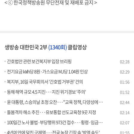
< ⓒ 한국정책방송원 무단전재 및 재배포 금지 >
생방송 대한민국 2부
(1340회)
클립영상
간호법안 관련 보건복지부 입장 브리핑
02:28
전기요금 ㎾h당 8원·가스요금 MJ당 1.04원 인상
02:29
복지부, 16일 국무회의서 '간호법 거부권' 건의
01:56
동해 해역 규모 4.5 지진···지진 위기경보 '주의'
01:52
윤 대통령, 스승의날 초청 오찬···"교육 정책, 다양성에 주목"
02:44
돌봄격차 해소 추진···유보통합 선도교육청 9곳 지정
02:14
100일간 노사 불법·부당행위 973건 접수···횡령·임금체불 등
02:07
4년여 만에 덮친 구제역···전국 농장 긴장 속 '방역 속도'
01:55