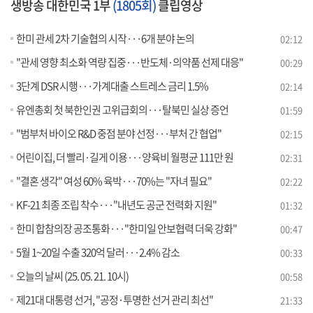
생방송 대한민국 1부
(1805회)
클립영상
한미 관세 2차 기술협의 시작···6개 분야 논의
02:12
"관세 영향 최소화 역량 집중···반도체·의약품 선제 대응"
00:29
3단계 DSR 시행···가계대출 스트레스 금리 1.5%
02:14
유엔총회 첫 북한인권 고위급회의···탈북민 실상 증언
01:59
"범부처 바이오 R&D 중점 분야 선정···부처 간 협업"
02:15
어린이집, 더 빨리·길게 이용···양육비 월평균 111만 원
02:31
"결혼 생각" 여성 60% 육박···70%는 "자녀 필요"
02:22
KF-21 최종 조립 착수···"내년도 공군 전력화 지원"
01:32
한미 합참의장 공조통화···"한미일 안보협력 더욱 강화"
00:47
5월 1~20일 수출 320억 달러···2.4% 감소
00:33
오늘의 날씨 (25. 05. 21. 10시)
00:58
제21대 대통령 선거, "공정·투명한 선거 관리 최선"
21:33