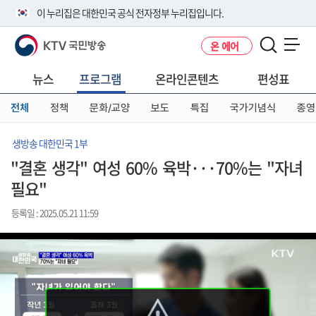
본
메
전
이 누리집은 대한민국 공식 전자정부 누리집입니다.
문
뉴
체
바
바
메
KTV 국민방송
온 에어
로
로
뉴
공식 누리집 주소 확인하기
메뉴 열기
가
가
바
go.kr 주소를 사용하는 누리집은 대한민국 정부기관이 관리하는 누리집입
기
기
로
뉴스
프로그램
온라인콘텐츠
편성표
니다.
가
이밖에 or.kr 또는 .kr등 다른 도메인 주소를 사용하고 있다면 아래 URL에
기
전체
정책
문화/교양
보도
특집
국가기념식
종영
서 도메인 주소를 확인해 보세요
운영중인 공식 누리집보기
생방송 대한민국 1부
"결혼 생각" 여성 60% 육박···70%는 "자녀
필요"
등록일 : 2025.05.21 11:59