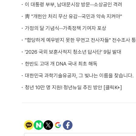
이 대통령 부부, 남대문시장 방문···소상공인 격려
靑 "개헌안 처리 무산 유감···국민과 약속 지켜야"
가정의 달 기념식···가족정책 기여자 포상
"합당하게 예우받지 못한 무연고 전사자들" 전수조사 통
'2026 국외 보훈사적지 청소년 답사단' 9일 발대
한반도 고대 개 DNA 국내 최초 해독
대한민국 과학기술유공자, 그 빛나는 이름을 찾습니다.
청년 10만 명 지원! 청년뉴딜 추진 방안 [클릭K+]