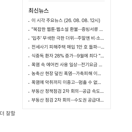
최신뉴스
이 시각 주요뉴스 (26. 08. 08. 12시)
"복잡한 웹툰·웹소설 환불···증빙서류 요구까지"
'입추' 무색한 극한 더위···주말엔 비·소나기
전세사기 피해주택 매입 1만 호 돌파···피해 지원 속도
식중독 환자 28% 증가···9월에 최다 "입추 방심 금물"
폭염 속 에어컨 사용 일상···전기요금 줄이려면?
농축산 현장 덮친 폭염···가축피해 이틀 새 28만 마리↑
폭염에 악취까지 이중고···멈출 수 없는 필수노동
부동산 정책점검 2차 회의···공급 속도전 본격화하나
부동산 점검 2차 회의···수도권 공급대책 논의
더 잘할