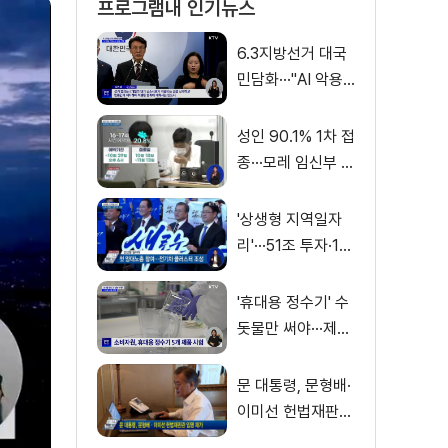
프로그램내 인기뉴스
6.3지방선거 대국
민담화···"AI 악용
가짜뉴스 처벌"
성인 90.1% 1차 접
종···모레 임신부 사
전예약
'상생형 지역일자
리'···51조 투자·13
만 명 고용
'휴대용 정수기' 수
돗물만 써야···제품
별 성능 차이
문 대통령, 문형배·
이미선 헌법재판관
임명 재가