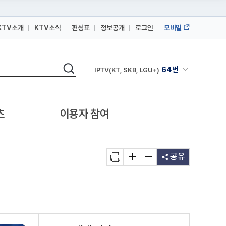
KTV소개
KTV소식
편성표
정보공개
로그인
모바일
164번
스카이라이프
검색
64번
IPTV(KT, SKB, LGU+)
채널안내 펼쳐
164번
스카이라이프
64번
IPTV(KT, SKB, LGU+)
츠
이용자 참여
164번
스카이라이프
공유