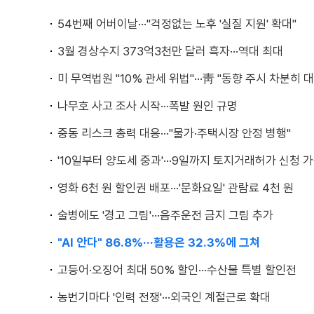
54번째 어버이날···"걱정없는 노후 '실질 지원' 확대"
3월 경상수지 373억3천만 달러 흑자···역대 최대
미 무역법원 "10% 관세 위법"···靑 "동향 주시 차분히 
나무호 사고 조사 시작···폭발 원인 규명
중동 리스크 총력 대응···"물가·주택시장 안정 병행"
'10일부터 양도세 중과'···9일까지 토지거래허가 신청 
영화 6천 원 할인권 배포···'문화요일' 관람료 4천 원
술병에도 '경고 그림'···음주운전 금지 그림 추가
"AI 안다" 86.8%···활용은 32.3%에 그쳐
고등어·오징어 최대 50% 할인···수산물 특별 할인전
농번기마다 '인력 전쟁'···외국인 계절근로 확대