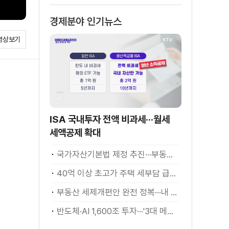
경제분야 인기뉴스
영상보기
ISA 국내투자 전액 비과세···월세
세액공제 확대
국가자산기본법 제정 추진···부동산·주식 등 통합 관리
40억 이상 초고가 주택 세부담 급증···실수요자 보호 강화
부동산 세제개편안 완전 정복···내 세금 어떻게 달라지나? [K-정책 사용법]
반도체·AI 1,600조 투자···'3대 메가프로젝트' 속도