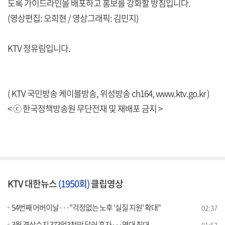
도록 가이드라인을 배포하고 홍보를 강화할 방침입니다.
(영상편집: 오희현 / 영상그래픽: 김민지)
KTV 정유림입니다.
( KTV 국민방송 케이블방송, 위성방송 ch164,
www.ktv.go.kr
)
< ⓒ 한국정책방송원 무단전재 및 재배포 금지 >
KTV 대한뉴스
(1950회)
클립영상
54번째 어버이날···"걱정없는 노후 '실질 지원' 확대"
02:37
3월 경상수지 373억3천만 달러 흑자···역대 최대
01:52