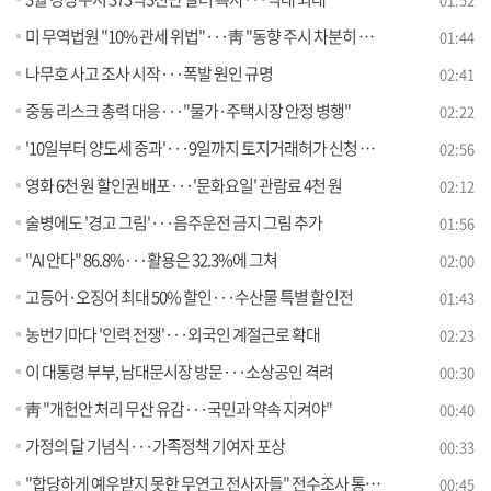
미 무역법원 "10% 관세 위법"···靑 "동향 주시 차분히 대응"
01:44
나무호 사고 조사 시작···폭발 원인 규명
02:41
중동 리스크 총력 대응···"물가·주택시장 안정 병행"
02:22
'10일부터 양도세 중과'···9일까지 토지거래허가 신청 가능
02:56
영화 6천 원 할인권 배포···'문화요일' 관람료 4천 원
02:12
술병에도 '경고 그림'···음주운전 금지 그림 추가
01:56
"AI 안다" 86.8%···활용은 32.3%에 그쳐
02:00
고등어·오징어 최대 50% 할인···수산물 특별 할인전
01:43
농번기마다 '인력 전쟁'···외국인 계절근로 확대
02:23
이 대통령 부부, 남대문시장 방문···소상공인 격려
00:30
靑 "개헌안 처리 무산 유감···국민과 약속 지켜야"
00:40
가정의 달 기념식···가족정책 기여자 포상
00:33
"합당하게 예우받지 못한 무연고 전사자들" 전수조사 통해 '국가유공자' 지정한다
00:45