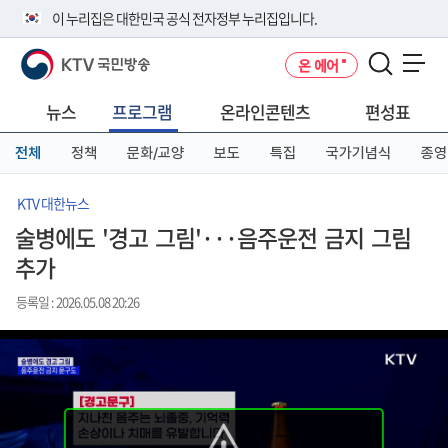
본
메
전
이 누리집은 대한민국 공식 전자정부 누리집입니다.
문
뉴
체
바
바
메
KTV 국민방송
온 에어
로
로
뉴
공식 누리집 주소 확인하기
메뉴 열기
가
가
바
go.kr 주소를 사용하는 누리집은 대한민국 정부기관이 관리하는 누리집입
기
기
로
뉴스
프로그램
온라인콘텐츠
편성표
니다.
가
이밖에 or.kr 또는 .kr등 다른 도메인 주소를 사용하고 있다면 아래 URL에
기
전체
정책
문화/교양
보도
특집
국가기념식
종영
서 도메인 주소를 확인해 보세요
운영중인 공식 누리집보기
KTV 대한뉴스
술병에도 '경고 그림'···음주운전 금지 그림
추가
등록일 : 2026.05.08 20:26