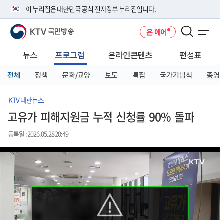
본
메
전
이 누리집은 대한민국 공식 전자정부 누리집입니다.
문
뉴
체
바
바
메
KTV 국민방송
온 에어
로
로
뉴
공식 누리집 주소 확인하기
메뉴 열기
가
가
바
go.kr 주소를 사용하는 누리집은 대한민국 정부기관이 관리하는 누리집입
기
기
로
뉴스
프로그램
온라인콘텐츠
편성표
니다.
가
이밖에 or.kr 또는 .kr등 다른 도메인 주소를 사용하고 있다면 아래 URL에
기
전체
정책
문화/교양
보도
특집
국가기념식
종영
서 도메인 주소를 확인해 보세요
운영중인 공식 누리집보기
KTV 대한뉴스
고유가 피해지원금 누적 신청률 90% 돌파
등록일 : 2026.05.28 20:49