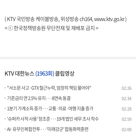
( KTV 국민방송 케이블방송, 위성방송 ch164,
www.ktv.go.kr
)
< ⓒ 한국정책방송원 무단전재 및 재배포 금지 >
KTV 대한뉴스
(1963회)
클립영상
"서소문 사고·GTX 철근누락, 엄정히 책임 물어야"
02:26
기준금리 연 2.5% 유지···8연속 동결
02:34
1분기 가계소득 증가···교통·의료·여행 지출 증가
02:28
'슈퍼카 사적 사용' 정조준···19개 법인 세무 조사 착수
02:59
AI·유무인복합전투···'미래강군' 합동화력훈련
02:00