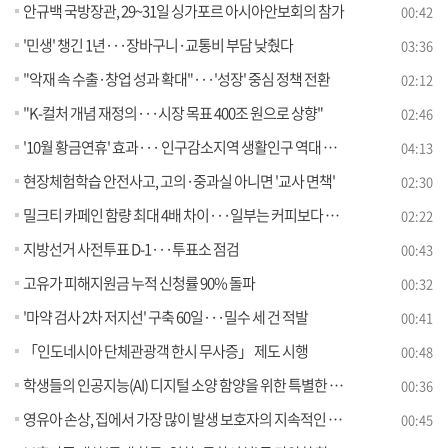
안규백 국방장관, 29~31일 싱가포르 아시아안보회의 참가
00:42
'민생' 챙긴 1년···장바구니·교통비 부담 낮췄다
03:36
"악재 속 수출·창업 성과 확대"···'성장' 중심 정책 전환
02:12
"K-컬처 개념 재정의···시장 목표 400조 원으로 상향"
02:46
'10월 황금연휴' 효과··· 인구감소지역 생활인구 역대 최대 [뉴스의 맥]
04:13
현장체험학습 안전사고, 고의·중과실 아니면 '교사 면책'
02:30
밀크티 카페인 함량 최대 4배 차이···일부는 커피보다 높아
02:22
지방선거 사전투표 D-1···투표소 점검
00:43
고유가 피해지원금 누적 신청률 90% 돌파
00:32
'마약 검사 2차 저지선' 구축 60일···밀수 세 건 적발
00:41
「인도네시아 단체관광객 한시 무사증」 제도 시행
00:48
학생들의 인공지능(AI) 디지털 소양 함양을 위한 특별한 프로그램이 찾아갑니다
00:36
영유아 손상, 집에서 가장 많이 발생 보호자의 지속적인 환경 점검 필요
00:45