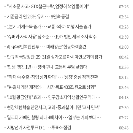
"서소문 사고·GTX 철근누락, 엄정히 책임 물어야"
02:26
기준금리 연 2.5% 유지···8연속 동결
02:34
1분기 가계소득 증가···교통·의료·여행 지출 증가
02:28
'슈퍼카 사적 사용' 정조준···19개 법인 세무 조사 착수
02:59
AI·유무인복합전투···'미래강군' 합동화력훈련
02:00
안규백 국방장관, 29~31일 싱가포르 아시아안보회의 참가
00:42
'민생' 챙긴 1년···장바구니·교통비 부담 낮췄다
03:36
"악재 속 수출·창업 성과 확대"···'성장' 중심 정책 전환
02:12
"K-컬처 개념 재정의···시장 목표 400조 원으로 상향"
02:46
'10월 황금연휴' 효과··· 인구감소지역 생활인구 역대 최대 [뉴스의 맥]
04:13
현장체험학습 안전사고, 고의·중과실 아니면 '교사 면책'
02:30
밀크티 카페인 함량 최대 4배 차이···일부는 커피보다 높아
02:22
지방선거 사전투표 D-1···투표소 점검
00:43