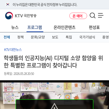
본
메
전
이 누리집은 대한민국 공식 전자정부 누리집입니다.
문
뉴
체
바
바
메
KTV 국민방송
온 에어
로
로
뉴
공식 누리집 주소 확인하기
메뉴 열기
가
가
바
go.kr 주소를 사용하는 누리집은 대한민국 정부기관이 관리하는 누리집입
기
기
로
뉴스
프로그램
온라인콘텐츠
편성표
니다.
가
이밖에 or.kr 또는 .kr등 다른 도메인 주소를 사용하고 있다면 아래 URL에
기
전체
정책
문화/교양
보도
특집
국가기념식
종영
서 도메인 주소를 확인해 보세요
운영중인 공식 누리집보기
KTV 대한뉴스
학생들의 인공지능(AI) 디지털 소양 함양을 위
한 특별한 프로그램이 찾아갑니다
등록일 : 2026.05.28 20:50