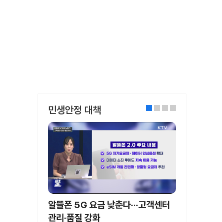
민생안정 대책
0
1
2
3
알뜰폰 5G 요금 낮춘다···고객센터
관리·품질 강화