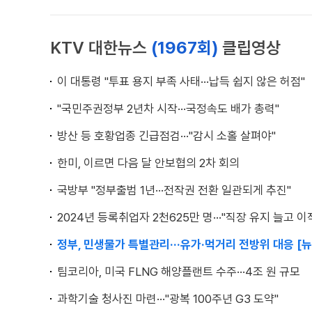
KTV 대한뉴스
(1967회)
클립영상
이 대통령 "투표 용지 부족 사태···납득 쉽지 않은 허점"
"국민주권정부 2년차 시작···국정속도 배가 총력"
방산 등 호황업종 긴급점검···"감시 소홀 살펴야"
한미, 이르면 다음 달 안보협의 2차 회의
국방부 "정부출범 1년···전작권 전환 일관되게 추진"
2024년 등록취업자 2천625만 명···"직장 유지 늘고 이
정부, 민생물가 특별관리···유가·먹거리 전방위 대응 [뉴
팀코리아, 미국 FLNG 해양플랜트 수주···4조 원 규모
과학기술 청사진 마련···"광복 100주년 G3 도약"