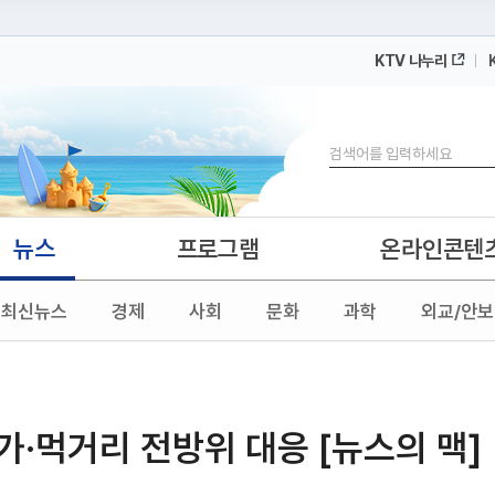
KTV 나누리
 누리집입니다.
 아래 URL에서 도메인 주소를 확인해 보세요
검색
뉴스
프로그램
온라인콘텐
최신뉴스
경제
사회
문화
과학
외교/안보
가·먹거리 전방위 대응 [뉴스의 맥]