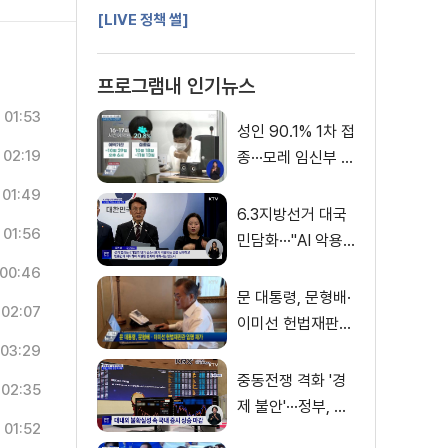
[LIVE 정책 썰]
프로그램내 인기뉴스
01:53
성인 90.1% 1차 접
02:19
종···모레 임신부 사
전예약
01:49
6.3지방선거 대국
01:56
민담화···"AI 악용
가짜뉴스 처벌"
00:46
문 대통령, 문형배·
02:07
이미선 헌법재판관
임명 재가
03:29
중동전쟁 격화 '경
02:35
제 불안'···정부, 금
01:52
융·수출입 영향 최