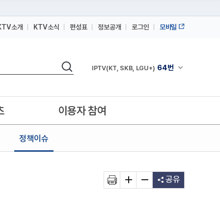
KTV소개
KTV소식
편성표
정보공개
로그인
모바일
164번
스카이라이프
검색
64번
채널안내 펼쳐
IPTV(KT, SKB, LGU+)
164번
스카이라이프
64번
IPTV(KT, SKB, LGU+)
츠
이용자 참여
164번
스카이라이프
정책이슈
공유