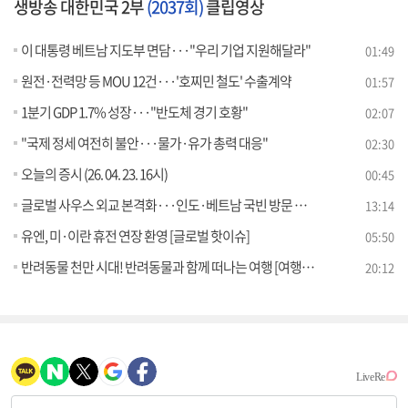
생방송 대한민국 2부
(2037회)
클립영상
이 대통령 베트남 지도부 면담···"우리 기업 지원해달라"
01:49
원전·전력망 등 MOU 12건···'호찌민 철도' 수출계약
01:57
1분기 GDP 1.7% 성장···"반도체 경기 호황"
02:07
"국제 정세 여전히 불안···물가·유가 총력 대응"
02:30
오늘의 증시 (26. 04. 23. 16시)
00:45
글로벌 사우스 외교 본격화···인도·베트남 국빈 방문 성과는? [오늘의 이슈]
13:14
유엔, 미·이란 휴전 연장 환영 [글로벌 핫이슈]
05:50
반려동물 천만 시대! 반려동물과 함께 떠나는 여행 [여행을 떠나요]
20:12