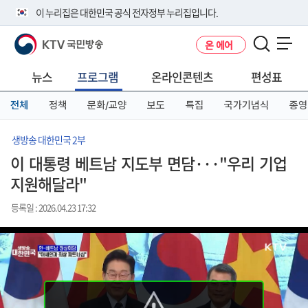
본
메
전
이 누리집은 대한민국 공식 전자정부 누리집입니다.
문
뉴
체
바
바
메
KTV 국민방송
온 에어
로
로
뉴
공식 누리집 주소 확인하기
메뉴 열기
가
가
바
go.kr 주소를 사용하는 누리집은 대한민국 정부기관이 관리하는 누리집입
기
기
로
뉴스
프로그램
온라인콘텐츠
편성표
니다.
가
이밖에 or.kr 또는 .kr등 다른 도메인 주소를 사용하고 있다면 아래 URL에
기
전체
정책
문화/교양
보도
특집
국가기념식
종영
서 도메인 주소를 확인해 보세요
운영중인 공식 누리집보기
생방송 대한민국 2부
이 대통령 베트남 지도부 면담···"우리 기업
지원해달라"
등록일 : 2026.04.23 17:32