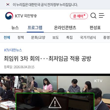
본
메
전
이 누리집은 대한민국 공식 전자정부 누리집입니다.
문
뉴
체
바
바
메
KTV 국민방송
온 에어
로
로
뉴
공식 누리집 주소 확인하기
메뉴 열기
가
가
바
go.kr 주소를 사용하는 누리집은 대한민국 정부기관이 관리하는 누리집입
기
기
로
뉴스
프로그램
온라인콘텐츠
편성표
니다.
가
이밖에 or.kr 또는 .kr등 다른 도메인 주소를 사용하고 있다면 아래 URL에
기
전체
정책
문화/교양
보도
특집
국가기념식
종영
서 도메인 주소를 확인해 보세요
운영중인 공식 누리집보기
KTV 대한뉴스
최임위 3차 회의···최저임금 적용 공방
등록일 : 2026.06.04 20:15