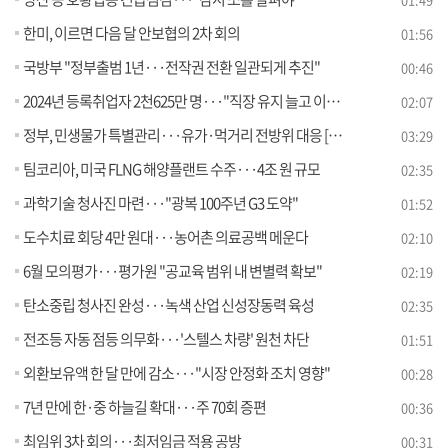
한미, 이르면 다음 달 안보협의 2차 회의
01:56
국방부 "정부출범 1년···전작권 전환 일관되게 추진"
00:46
2024년 등록취업자 2천625만 명···"직장 유지 늘고 이직 감소"
02:07
정부, 민생물가 특별관리···유가·먹거리 전방위 대응 [뉴스의 맥]
03:29
팀코리아, 미국 FLNG 해양플랜트 수주···4조 원 규모
02:35
과학기술 청사진 마련···"광복 100주년 G3 도약"
01:52
도수치료 회당 4만 원대···농어촌 의료공백 메운다
02:10
6월 모의평가···평가원 "공교육 범위 내 변별력 확보"
02:19
탄소중립 청사진 완성···녹색 산업 신성장동력 육성
02:35
전조등 자동 점등 의무화···'스텔스 차량' 원천 차단
01:51
외환보유액 한 달 만에 감소···"시장 안정화 조치 영향"
00:28
7년 만에 한·중 하늘길 확대···주 70회 증편
00:36
최임위 3차 회의···최저임금 적용 공방
00:31