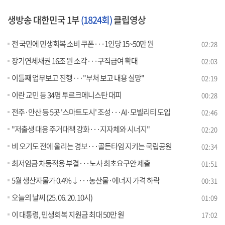
생방송 대한민국 1부
(1824회)
클립영상
전 국민에 민생회복 소비 쿠폰···1인당 15~50만 원
02:28
장기연체채권 16조 원 소각···구직급여 확대
02:03
이틀째 업무보고 진행···"부처 보고 내용 실망"
02:19
이란 교민 등 34명 투르크메니스탄 대피
00:28
전주·안산 등 5곳 '스마트도시' 조성···AI·모빌리티 도입
02:46
"저출생 대응 주거대책 강화···지자체와 시너지"
02:20
비 오기도 전에 울리는 경보···골든타임 지키는 국립공원
02:34
최저임금 차등적용 부결···노사 최초요구안 제출
01:51
5월 생산자물가 0.4%↓···농산물·에너지 가격 하락
00:31
오늘의 날씨 (25. 06. 20. 10시)
01:09
이 대통령, 민생회복 지원금 최대 50만 원
17:02