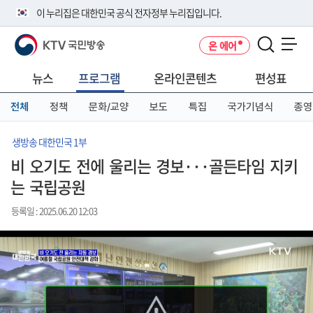
본
메
전
이 누리집은 대한민국 공식 전자정부 누리집입니다.
문
뉴
체
바
바
메
KTV 국민방송
온 에어
로
로
뉴
공식 누리집 주소 확인하기
메뉴 열기
가
가
바
go.kr 주소를 사용하는 누리집은 대한민국 정부기관이 관리하는 누리집입
기
기
로
뉴스
프로그램
온라인콘텐츠
편성표
니다.
가
이밖에 or.kr 또는 .kr등 다른 도메인 주소를 사용하고 있다면 아래 URL에
기
전체
정책
문화/교양
보도
특집
국가기념식
종영
서 도메인 주소를 확인해 보세요
운영중인 공식 누리집보기
생방송 대한민국 1부
비 오기도 전에 울리는 경보···골든타임 지키
는 국립공원
등록일 : 2025.06.20 12:03