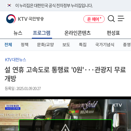
본
메
전
이 누리집은 대한민국 공식 전자정부 누리집입니다.
문
뉴
체
바
바
메
KTV 국민방송
온 에어
로
로
뉴
공식 누리집 주소 확인하기
메뉴 열기
가
가
바
go.kr 주소를 사용하는 누리집은 대한민국 정부기관이 관리하는 누리집입
기
기
로
뉴스
프로그램
온라인콘텐츠
편성표
니다.
가
이밖에 or.kr 또는 .kr등 다른 도메인 주소를 사용하고 있다면 아래 URL에
기
전체
정책
문화/교양
보도
특집
국가기념식
종영
서 도메인 주소를 확인해 보세요
운영중인 공식 누리집보기
KTV 대한뉴스
설 연휴 고속도로 통행료 '0원'···관광지 무료
개방
등록일 : 2025.01.09 20:27