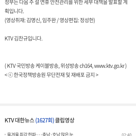
정부는 다음 주 설 연휴 안전관리를 위한 세부 대책을 발표할 계
획입니다.
(영상취재: 김명신, 임주완 / 영상편집: 정성헌)
KTV 김찬규입니다.
( KTV 국민방송 케이블방송, 위성방송 ch164,
www.ktv.go.kr
)
< ⓒ 한국정책방송원 무단전재 및 재배포 금지 >
KTV 대한뉴스
(1627회)
클립영상
올겨울 최강 한파···충남·호남 많은 눈
02:40