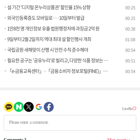
설 기간 '디지털 온누리상품권' 할인율 15% 상향
00:25
외국인등록증도 모바일로···10일부터 발급
00:25
1만8천 명 개인정보 유출 법원행정처에 과징금 2억 원
00:38
9일부터 2월 2일까지 역대 최대 설 할인행사 개최
01:08
국립공원 새해맞이 산행 시 안전 수칙 준수해야
00:54
필요한 공구는 '공유누리'로 빌리고, 다양한 식품 정보는 '푸드QR'로 찾고!
00:51
「e-금융교육센터」·「금융소비자 정보포털(FINE)」의 이용이 더욱 편리해집니다
00:54