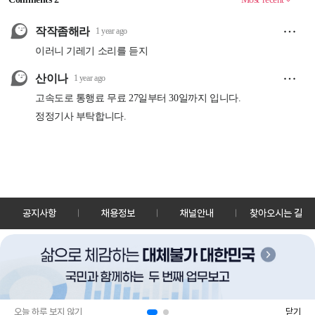
공지사항
채용정보
채널안내
찾아오시는 길
30128 세종특별자치시 정부2청사로 13 한국정책방송원 KTV
TEL: 044-204-8000
Copyrightⓒ KTV 국민방송 All Rights Reserved.
PC버전
앱 다운로드
오늘 하루 보지 않기
닫기