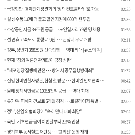
국정현안·경제관계장관회의 '정책 컨트롤타워'로 가동
02:35
설 성수품 1.6배 더 풀고 할인 지원에 600억 원 투입
02:36
소상공인 자금 39조 원 공급···노인일자리 79만 명 채용
01:58
설 연휴 고속도로 통행료 '0원'···관광지 무료 개방
02:11
정부, 상반기 358조 원 신속집행···역대 최대 [뉴스의 맥]
03:58
헌재 "장외 여론전 관계없이 공정 심판"
02:15
"체포영장 집행에 만전···방해 시 공무집행방해죄"
01:32
신임 한미연합사령관, 합참 첫 방문···한미일 안보협력 강조
00:42
올해 정책서민금융 10조8천억 공급···역대 최대
02:07
유가족·피해자 건보료 6개월 경감···로컬라이저 특별교육
02:00
정부, 신임 의협회장에 "속히 만나 대화 희망"
02:04
국민·기초연금 급여 이번달부터 2.3% 인상
00:37
경기북부 동서철도 재탄생···'교외선' 운행 재개
01:55