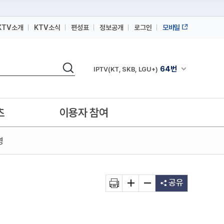
KTV소개
KTV소식
편성표
정보공개
로그인
모바일
164번
스카이라이프
검색
64번
채널안내 펼쳐
IPTV(KT, SKB, LGU+)
164번
스카이라이프
64번
IPTV(KT, SKB, LGU+)
츠
이용자 참여
164번
스카이라이프
영
공유