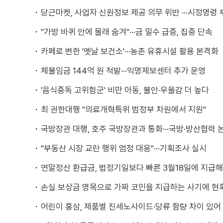
당근마켓, 사업자 신원정보 제공 의무 위반 ···시정명령
"가방 바퀴 안에 몰래 숨겨"···금 밀수 급증, 집중 단속
카페로 변한 '옛날 보건소'···농촌 유휴시설 활용 본격화
체불임금 144억 원 적발···익명제보센터 추가 운영
'음식중독 고위험군' 비만 아동, 불안·우울감 더 높다
최 권한대행 "의료개혁특위 범정부 차원에서 지원"
국방장관 대행, 호주 국방장관과 통화···국방·방산협력 
"부동산 시장 교란 행위 엄정 대응"···기획조사 실시
연말정산 환급금, 법정기일보다 빠른 3월18일에 지급
손실 보상금 명목으로 가짜 코인을 지급하는 사기에 현
어린이 홍삼, 제품별 진세노사이드·당류 함량 차이 있어