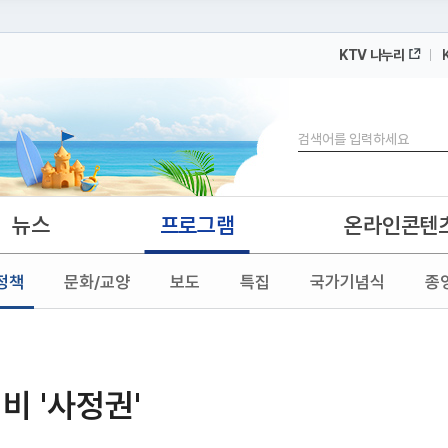
KTV 나누리
 누리집입니다.
 아래 URL에서 도메인 주소를 확인해 보세요
검색
뉴스
프로그램
온라인콘텐
정책
문화/교양
보도
특집
국가기념식
종
비 '사정권'