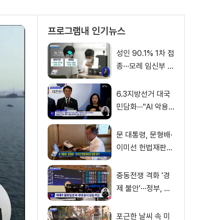
프로그램내 인기뉴스
성인 90.1% 1차 접
종···모레 임신부 사
전예약
6.3지방선거 대국
민담화···"AI 악용
가짜뉴스 처벌"
문 대통령, 문형배·
이미선 헌법재판관
임명 재가
중동전쟁 격화 '경
제 불안'···정부, 금
융·수출입 영향 최
소화
포근한 날씨 속 미