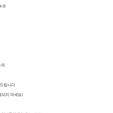
 부과
논의
해드립니다
혹되지 마세요!