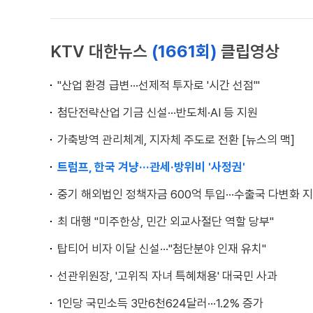
KTV 대한뉴스
(1661회)
클립영상
"산업 환경 급변···선제적 투자로 '시간 선점'"
첨단전략산업 기금 신설···반도체·AI 등 지원
가축방역 관리체계, 지자체 주도로 전환 [뉴스의 맥]
트럼프, 한국 겨냥···관세·방위비 '사정권'
중기 해외법인 정책자금 600억 투입···수출국 다변화 
최 대행 "미주한상, 민간 외교사절단 역할 당부"
탑티어 비자 이달 신설···"첨단분야 인재 유치"
선관위원장, '고위직 자녀 특혜채용' 대국민 사과
1인당 국민소득 3만6천624달러···1.2% 증가