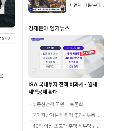
세먼지 '나쁨'···다
음 주 전국 비
경제분야 인기뉴스
영상보기
을
ISA 국내투자 전액 비과세···월세
세액공제 확대
부동산정책 국민 대토론회
국가자산기본법 제정 추진···부동산·주식 등 통합 관리
40억 이상 초고가 주택 세부담 급증···실수요자 보호 강화