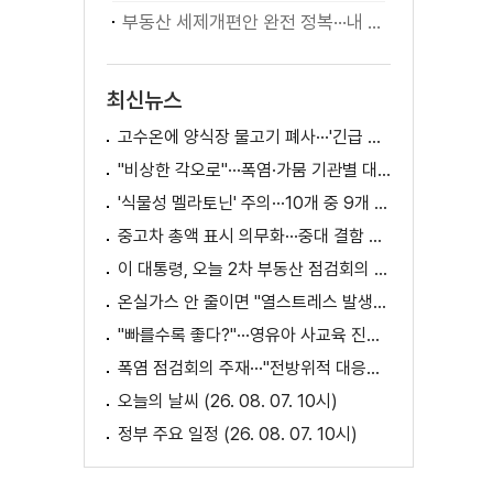
부동산 세제개편안 완전 정복···내 세금 어떻게 달라지나? [K-정책 사용법]
최신뉴스
고수온에 양식장 물고기 폐사···'긴급 방류' 지원
"비상한 각오로"···폭염·가뭄 기관별 대책은?
'식물성 멜라토닌' 주의···10개 중 9개 처방 용량 초과
중고차 총액 표시 의무화···중대 결함 시 '계약 해제'
이 대통령, 오늘 2차 부동산 점검회의 주재
온실가스 안 줄이면 "열스트레스 발생일 29배 증가"
"빠를수록 좋다?"···영유아 사교육 진실과 해법은?
폭염 점검회의 주재···"전방위적 대응체계 가동"
오늘의 날씨 (26. 08. 07. 10시)
정부 주요 일정 (26. 08. 07. 10시)