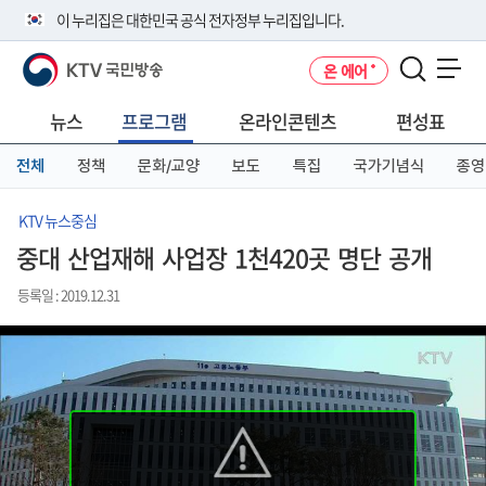
본
메
전
이 누리집은 대한민국 공식 전자정부 누리집입니다.
문
뉴
체
바
바
메
KTV 국민방송
온 에어
로
로
뉴
공식 누리집 주소 확인하기
메뉴 열기
가
가
바
go.kr 주소를 사용하는 누리집은 대한민국 정부기관이 관리하는 누리집입
기
기
로
뉴스
프로그램
온라인콘텐츠
편성표
니다.
가
이밖에 or.kr 또는 .kr등 다른 도메인 주소를 사용하고 있다면 아래 URL에
기
전체
정책
문화/교양
보도
특집
국가기념식
종영
서 도메인 주소를 확인해 보세요
운영중인 공식 누리집보기
KTV 뉴스중심
중대 산업재해 사업장 1천420곳 명단 공개
등록일 : 2019.12.31