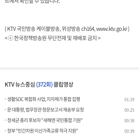
트에서 확인할 수 있습니다.
( KTV 국민방송 케이블방송, 위성방송 ch164,
www.ktv.go.kr
)
< ⓒ 한국정책방송원 무단전재 및 재배포 금지 >
KTV 뉴스중심
(372회)
클립영상
생활SOC 복합화 사업, 지자체가 통합 집행
01:29
문 대통령, 법무장관 청문보고서 재송부 요청
00:25
정세균 총리 후보자 "새해엔 국민통합 기원"
00:38
정부 "민간차원 이산가족교류 적극 지원"
00:39