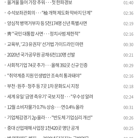
올겨울 들어 가장 추워···첫 한파경보
01:40
수석보좌관회의···"檢 개혁 제도화 막바지 단계"
02:36
양심적 병역거부자 등 5천174명 신년 특별사면
02:19
靑 "국민 대통합 사면···정치사범 제한적"
02:16
교육부, '고3 유권자' 선거법 가이드라인 마련
00:30
2020년 국가공무원 공채 6천110명 선발
00:21
사회적기업 74곳 추가···올해 392곳 신규 인증
00:29
"취약계층 지원 민생법안 조속히 통과돼야"
02:16
부천·원주·청주 등 7곳 1차 문화도시 지정
02:18
세계 유일 '금영 측우기' 국보 지정···"우수성 알려
02:24
12월 소비자물가 0.7% 상승···연 0.4% 올라
00:31
기업체감경기 2p 올라···"반도체 기업심리 개선"
00:26
중대 산업재해 사업장 1천420곳 명단 공개
00:25