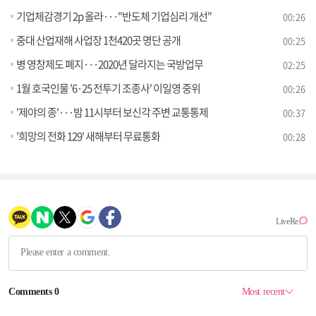
기업체감경기 2p 올라···"반도체 기업심리 개선"
00:26
중대 산업재해 사업장 1천420곳 명단 공개
00:25
병 영창제도 폐지···2020년 달라지는 국방업무
02:25
1월 호국인물 '6·25 전투기 조종사' 이일영 중위
00:26
'제야의 종'···밤 11시부터 보신각 주변 교통통제
00:37
'희망의 전화 129' 새해부터 무료통화
00:28