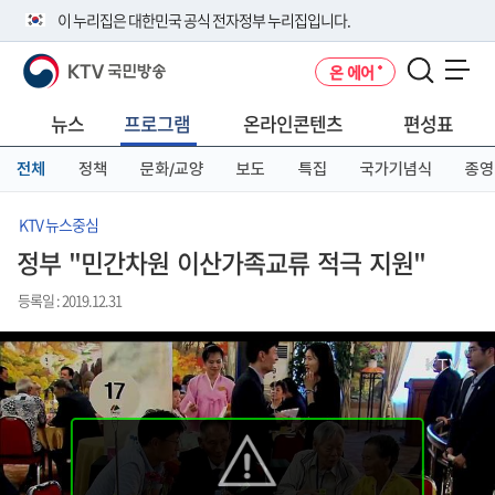
본
메
전
이 누리집은 대한민국 공식 전자정부 누리집입니다.
문
뉴
체
바
바
메
KTV 국민방송
온 에어
로
로
뉴
공식 누리집 주소 확인하기
메뉴 열기
가
가
바
go.kr 주소를 사용하는 누리집은 대한민국 정부기관이 관리하는 누리집입
기
기
로
뉴스
프로그램
온라인콘텐츠
편성표
니다.
가
이밖에 or.kr 또는 .kr등 다른 도메인 주소를 사용하고 있다면 아래 URL에
기
전체
정책
문화/교양
보도
특집
국가기념식
종영
서 도메인 주소를 확인해 보세요
운영중인 공식 누리집보기
KTV 뉴스중심
정부 "민간차원 이산가족교류 적극 지원"
등록일 : 2019.12.31