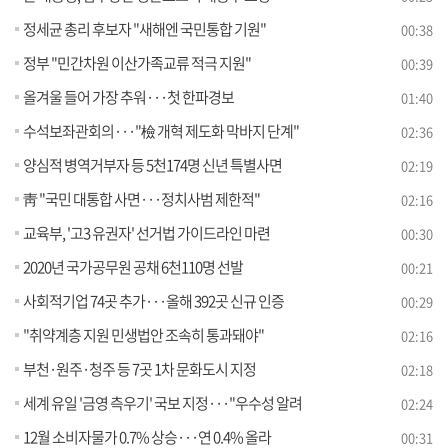
정세균 총리 후보자 "새해엔 국민통합 기원"
00:38
정부 "민간차원 이산가족교류 적극 지원"
00:39
올겨울 들어 가장 추워···첫 한파경보
01:40
수석보좌관회의···"檢 개혁 제도화 막바지 단계"
02:36
양심적 병역거부자 등 5천174명 신년 특별사면
02:19
靑 "국민 대통합 사면···정치사범 제한적"
02:16
교육부, '고3 유권자' 선거법 가이드라인 마련
00:30
2020년 국가공무원 공채 6천110명 선발
00:21
사회적기업 74곳 추가···올해 392곳 신규 인증
00:29
"취약계층 지원 민생법안 조속히 통과돼야"
02:16
부천·원주·청주 등 7곳 1차 문화도시 지정
02:18
세계 유일 '금영 측우기' 국보 지정···"우수성 알려
02:24
12월 소비자물가 0.7% 상승···연 0.4% 올라
00:31