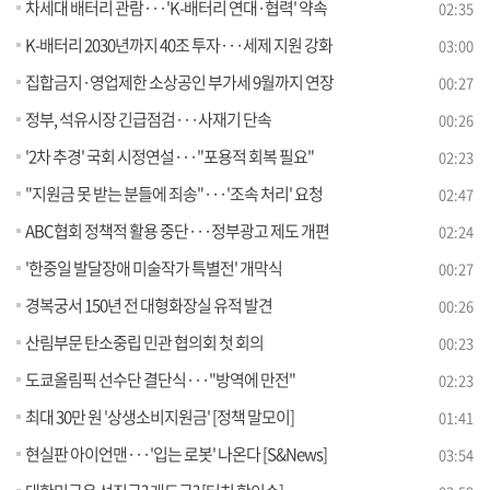
차세대 배터리 관람···'K-배터리 연대·협력' 약속
02:35
K-배터리 2030년까지 40조 투자···세제 지원 강화
03:00
집합금지·영업제한 소상공인 부가세 9월까지 연장
00:27
정부, 석유시장 긴급점검···사재기 단속
00:26
'2차 추경' 국회 시정연설···"포용적 회복 필요"
02:23
"지원금 못 받는 분들에 죄송"···'조속 처리' 요청
02:47
ABC협회 정책적 활용 중단···정부광고 제도 개편
02:24
'한중일 발달장애 미술작가 특별전' 개막식
00:27
경복궁서 150년 전 대형화장실 유적 발견
00:26
산림부문 탄소중립 민관 협의회 첫 회의
00:23
도쿄올림픽 선수단 결단식···"방역에 만전"
02:23
최대 30만 원 '상생소비지원금' [정책 말모이]
01:41
현실판 아이언맨···'입는 로봇' 나온다 [S&News]
03:54