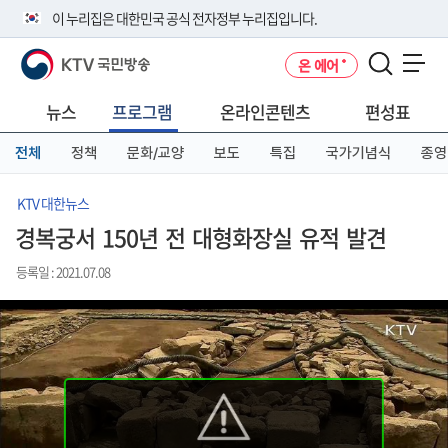
본
메
전
이 누리집은 대한민국 공식 전자정부 누리집입니다.
문
뉴
체
바
바
메
KTV 국민방송
온 에어
로
로
뉴
공식 누리집 주소 확인하기
메뉴 열기
가
가
바
go.kr 주소를 사용하는 누리집은 대한민국 정부기관이 관리하는 누리집입
기
기
로
뉴스
프로그램
온라인콘텐츠
편성표
니다.
가
이밖에 or.kr 또는 .kr등 다른 도메인 주소를 사용하고 있다면 아래 URL에
기
전체
정책
문화/교양
보도
특집
국가기념식
종영
서 도메인 주소를 확인해 보세요
운영중인 공식 누리집보기
KTV 대한뉴스
경복궁서 150년 전 대형화장실 유적 발견
등록일 : 2021.07.08