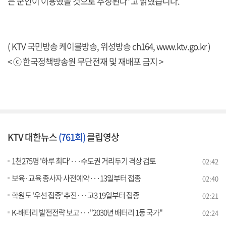
는 군인이 이용했을 것으로 추정된다"고 밝혔습니다.
( KTV 국민방송 케이블방송, 위성방송 ch164,
www.ktv.go.kr
)
< ⓒ 한국정책방송원 무단전재 및 재배포 금지 >
KTV 대한뉴스
(761회)
클립영상
1천275명 '하루 최다'···수도권 거리두기 격상 검토
02:42
보육·교육 종사자 사전예약···13일부터 접종
02:40
학원도 '우선 접종' 추진···고3 19일부터 접종
02:21
K-배터리 발전전략 보고···"2030년 배터리 1등 국가"
02:24