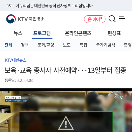
본
메
전
이 누리집은 대한민국 공식 전자정부 누리집입니다.
문
뉴
체
바
바
메
KTV 국민방송
온 에어
로
로
뉴
공식 누리집 주소 확인하기
메뉴 열기
가
가
바
go.kr 주소를 사용하는 누리집은 대한민국 정부기관이 관리하는 누리집입
기
기
로
뉴스
프로그램
온라인콘텐츠
편성표
니다.
가
이밖에 or.kr 또는 .kr등 다른 도메인 주소를 사용하고 있다면 아래 URL에
기
전체
정책
문화/교양
보도
특집
국가기념식
종영
서 도메인 주소를 확인해 보세요
운영중인 공식 누리집보기
KTV 대한뉴스
보육·교육 종사자 사전예약···13일부터 접종
등록일 : 2021.07.08