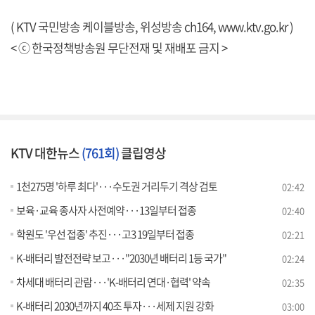
( KTV 국민방송 케이블방송, 위성방송 ch164,
www.ktv.go.kr
)
< ⓒ 한국정책방송원 무단전재 및 재배포 금지 >
KTV 대한뉴스
(761회)
클립영상
1천275명 '하루 최다'···수도권 거리두기 격상 검토
02:42
보육·교육 종사자 사전예약···13일부터 접종
02:40
학원도 '우선 접종' 추진···고3 19일부터 접종
02:21
K-배터리 발전전략 보고···"2030년 배터리 1등 국가"
02:24
차세대 배터리 관람···'K-배터리 연대·협력' 약속
02:35
K-배터리 2030년까지 40조 투자···세제 지원 강화
03:00