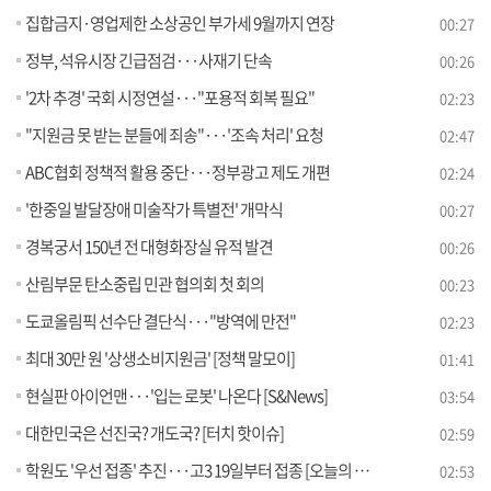
집합금지·영업제한 소상공인 부가세 9월까지 연장
00:27
정부, 석유시장 긴급점검···사재기 단속
00:26
'2차 추경' 국회 시정연설···"포용적 회복 필요"
02:23
"지원금 못 받는 분들에 죄송"···'조속 처리' 요청
02:47
ABC협회 정책적 활용 중단···정부광고 제도 개편
02:24
'한중일 발달장애 미술작가 특별전' 개막식
00:27
경복궁서 150년 전 대형화장실 유적 발견
00:26
산림부문 탄소중립 민관 협의회 첫 회의
00:23
도쿄올림픽 선수단 결단식···"방역에 만전"
02:23
최대 30만 원 '상생소비지원금' [정책 말모이]
01:41
현실판 아이언맨···'입는 로봇' 나온다 [S&News]
03:54
대한민국은 선진국? 개도국? [터치 핫이슈]
02:59
학원도 '우선 접종' 추진···고3 19일부터 접종 [오늘의 브리핑]
02:53