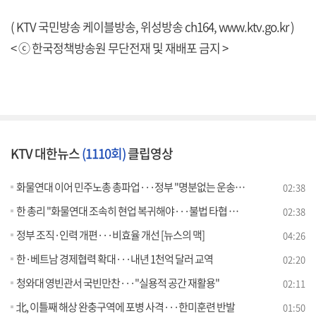
( KTV 국민방송 케이블방송, 위성방송 ch164,
www.ktv.go.kr
)
< ⓒ 한국정책방송원 무단전재 및 재배포 금지 >
KTV 대한뉴스
(1110회)
클립영상
화물연대 이어 민주노총 총파업···정부 "명분없는 운송거부 철회"
02:38
한 총리 "화물연대 조속히 현업 복귀해야···불법 타협 없어"
02:38
정부 조직·인력 개편···비효율 개선 [뉴스의 맥]
04:26
한·베트남 경제협력 확대···내년 1천억 달러 교역
02:20
청와대 영빈관서 국빈만찬···"실용적 공간 재활용"
02:11
北, 이틀째 해상 완충구역에 포병 사격···한미훈련 반발
01:50