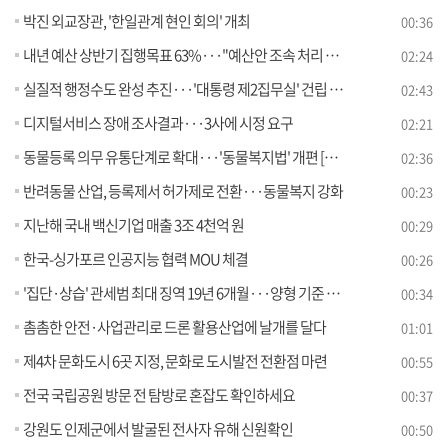
박진 외교장관, '한일관계 현인 회의' 개최
00:36
내년 예산 상반기 집행목표 63%···"예산안 조속 처리 요청"
02:24
실질적 행정수도 완성 추진···'대통령 제2집무실' 건립 본격화
02:43
디지털서비스 장애 조사결과···3사에 시정 요구
02:21
동물등록 의무 유통단계로 확대···'동물복지법' 개편 [정책현장+]
02:36
반려동물 산업, 등록제서 허가제로 전환···동물복지 강화
00:23
지난해 국내 백신기업 매출 3조 4천억 원
00:29
한국-싱가포르 인공지능 협력 MOU 체결
00:26
'집단·상습' 관세범 최대 징역 19년 6개월···양형 기준 마련
00:34
촘촘한 안전·사업관리로 드론 활용산업에 날개를 달다
01:01
제4차 문화도시 6곳 지정, 문화로 도시발전 전환점 마련
00:55
전국 국립공원 방문 전 탐방로 혼잡도 확인하세요
00:37
강원도 인제군에서 발굴된 전사자 유해 신원확인
00:50