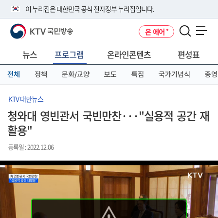
본
메
전
이 누리집은 대한민국 공식 전자정부 누리집입니다.
문
뉴
체
바
바
메
KTV 국민방송
온 에어
로
로
뉴
공식 누리집 주소 확인하기
메뉴 열기
가
가
바
go.kr 주소를 사용하는 누리집은 대한민국 정부기관이 관리하는 누리집입
기
기
로
뉴스
프로그램
온라인콘텐츠
편성표
니다.
가
이밖에 or.kr 또는 .kr등 다른 도메인 주소를 사용하고 있다면 아래 URL에
기
전체
정책
문화/교양
보도
특집
국가기념식
종영
서 도메인 주소를 확인해 보세요
운영중인 공식 누리집보기
KTV 대한뉴스
청와대 영빈관서 국빈만찬···"실용적 공간 재
활용"
등록일 : 2022.12.06