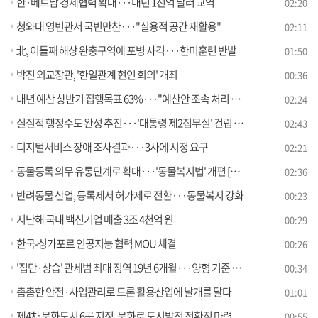
한·베트남 경제협력 확대···내년 1천억 달러 교역
02:20
청와대 영빈관서 국빈만찬···"실용적 공간 재활용"
02:11
北, 이틀째 해상 완충구역에 포병 사격···한미훈련 반발
01:50
박진 외교장관, '한일관계 현인 회의' 개최
00:36
내년 예산 상반기 집행목표 63%···"예산안 조속 처리 요청"
02:24
실질적 행정수도 완성 추진···'대통령 제2집무실' 건립 본격화
02:43
디지털서비스 장애 조사결과···3사에 시정 요구
02:21
동물등록 의무 유통단계로 확대···'동물복지법' 개편 [정책현장+]
02:36
반려동물 산업, 등록제서 허가제로 전환···동물복지 강화
00:23
지난해 국내 백신기업 매출 3조 4천억 원
00:29
한국-싱가포르 인공지능 협력 MOU 체결
00:26
'집단·상습' 관세범 최대 징역 19년 6개월···양형 기준 마련
00:34
촘촘한 안전·사업관리로 드론 활용산업에 날개를 달다
01:01
제4차 문화도시 6곳 지정, 문화로 도시발전 전환점 마련
00:55