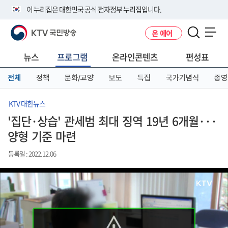
본
메
전
이 누리집은 대한민국 공식 전자정부 누리집입니다.
문
뉴
체
바
바
메
KTV 국민방송
온 에어
로
로
뉴
공식 누리집 주소 확인하기
메뉴 열기
가
가
바
go.kr 주소를 사용하는 누리집은 대한민국 정부기관이 관리하는 누리집입
기
기
로
뉴스
프로그램
온라인콘텐츠
편성표
니다.
가
이밖에 or.kr 또는 .kr등 다른 도메인 주소를 사용하고 있다면 아래 URL에
기
전체
정책
문화/교양
보도
특집
국가기념식
종영
서 도메인 주소를 확인해 보세요
운영중인 공식 누리집보기
KTV 대한뉴스
'집단·상습' 관세범 최대 징역 19년 6개월···
양형 기준 마련
등록일 : 2022.12.06