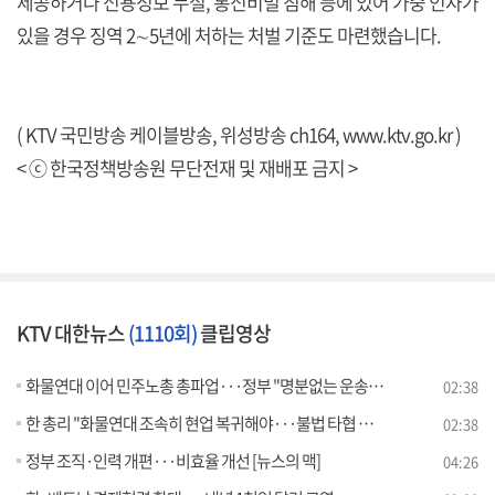
제공하거나 신용정보 누설, 통신비밀 침해 등에 있어 가중 인자가
있을 경우 징역 2∼5년에 처하는 처벌 기준도 마련했습니다.
( KTV 국민방송 케이블방송, 위성방송 ch164,
www.ktv.go.kr
)
< ⓒ 한국정책방송원 무단전재 및 재배포 금지 >
KTV 대한뉴스
(1110회)
클립영상
화물연대 이어 민주노총 총파업···정부 "명분없는 운송거부 철회"
02:38
한 총리 "화물연대 조속히 현업 복귀해야···불법 타협 없어"
02:38
정부 조직·인력 개편···비효율 개선 [뉴스의 맥]
04:26