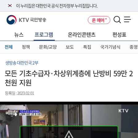
본
메
전
이 누리집은 대한민국 공식 전자정부 누리집입니다.
문
뉴
체
바
바
메
KTV 국민방송
온 에어
로
로
뉴
공식 누리집 주소 확인하기
메뉴 열기
가
가
바
go.kr 주소를 사용하는 누리집은 대한민국 정부기관이 관리하는 누리집입
기
기
로
뉴스
프로그램
온라인콘텐츠
편성표
니다.
가
이밖에 or.kr 또는 .kr등 다른 도메인 주소를 사용하고 있다면 아래 URL에
기
전체
정책
문화/교양
보도
특집
국가기념식
종영
서 도메인 주소를 확인해 보세요
운영중인 공식 누리집보기
생방송 대한민국 2부
모든 기초수급자·차상위계층에 난방비 59만 2
천원 지원
등록일 : 2023.02.01