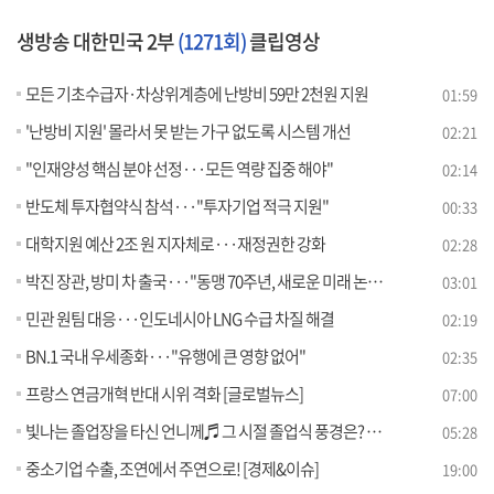
생방송 대한민국 2부
(1271회)
클립영상
모든 기초수급자·차상위계층에 난방비 59만 2천원 지원
01:59
'난방비 지원' 몰라서 못 받는 가구 없도록 시스템 개선
02:21
"인재양성 핵심 분야 선정···모든 역량 집중 해야"
02:14
반도체 투자협약식 참석···"투자기업 적극 지원"
00:33
대학지원 예산 2조 원 지자체로···재정권한 강화
02:28
박진 장관, 방미 차 출국···"동맹 70주년, 새로운 미래 논의"
03:01
민관 원팀 대응···인도네시아 LNG 수급 차질 해결
02:19
BN.1 국내 우세종화···"유행에 큰 영향 없어"
02:35
프랑스 연금개혁 반대 시위 격화 [글로벌뉴스]
07:00
빛나는 졸업장을 타신 언니께♬ 그 시절 졸업식 풍경은? [라떼는 뉴우스]
05:28
중소기업 수출, 조연에서 주연으로! [경제&이슈]
19:00