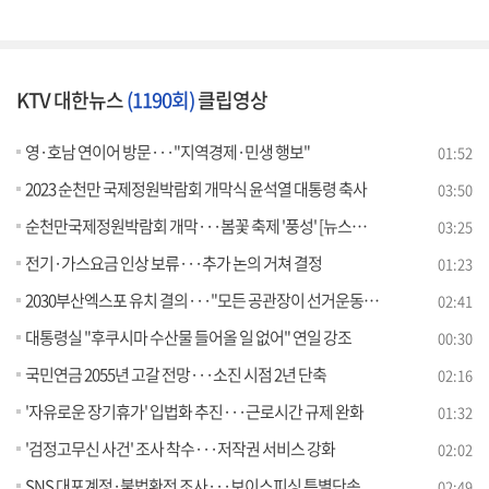
KTV 대한뉴스
(1190회)
클립영상
영·호남 연이어 방문···"지역경제·민생 행보"
01:52
2023 순천만 국제정원박람회 개막식 윤석열 대통령 축사
03:50
순천만국제정원박람회 개막···봄꽃 축제 '풍성' [뉴스의 맥]
03:25
전기·가스요금 인상 보류···추가 논의 거쳐 결정
01:23
2030부산엑스포 유치 결의···"모든 공관장이 선거운동원"
02:41
대통령실 "후쿠시마 수산물 들어올 일 없어" 연일 강조
00:30
국민연금 2055년 고갈 전망···소진 시점 2년 단축
02:16
'자유로운 장기휴가' 입법화 추진···근로시간 규제 완화
01:32
'검정고무신 사건' 조사 착수···저작권 서비스 강화
02:02
SNS 대포계정·불법환전 조사···보이스피싱 특별단속
02:49