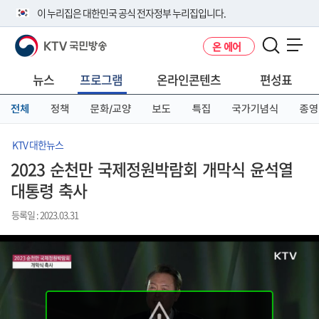
본
메
전
이 누리집은 대한민국 공식 전자정부 누리집입니다.
문
뉴
체
바
바
메
KTV 국민방송
온 에어
로
로
뉴
공식 누리집 주소 확인하기
메뉴 열기
가
가
바
go.kr 주소를 사용하는 누리집은 대한민국 정부기관이 관리하는 누리집입
기
기
로
뉴스
프로그램
온라인콘텐츠
편성표
니다.
가
이밖에 or.kr 또는 .kr등 다른 도메인 주소를 사용하고 있다면 아래 URL에
기
전체
정책
문화/교양
보도
특집
국가기념식
종영
서 도메인 주소를 확인해 보세요
운영중인 공식 누리집보기
KTV 대한뉴스
2023 순천만 국제정원박람회 개막식 윤석열
대통령 축사
등록일 : 2023.03.31