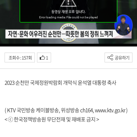
조회수 : 157회
1
공유하기
2023 순천만 국제정원박람회 개막식 윤석열 대통령 축사
( KTV 국민방송 케이블방송, 위성방송 ch164,
www.ktv.go.kr
)
< ⓒ 한국정책방송원 무단전재 및 재배포 금지 >