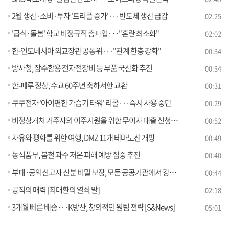
2월 생산·소비·투자 '트리플 증가'···반도체 생산 급감
02:25
'급식·돌봄' 학교 비정규직 총파업···"혼란 최소화"
02:02
한-인도네시아 외교장관 공동위···"관계 한층 강화"
00:34
방사청, 잠수함용 전자전장비 등 부품 국산화 추진
00:34
한-페루 정상, 수교 60주년 축하서한 교환
00:31
쿠쿠전자 '아이편한 가습기 타워' 리콜···즉시 사용 중단
00:29
비정상거처 거주자의 이주지원을 위한 무이자 대출 신청하세요
00:52
자유와 평화를 위한 여행, DMZ 11개 테마노선 개방
00:49
농식품부, 봄철 과수 저온 피해 예방 집중 추진
00:40
부패·공익신고자 신분 비밀 보장, 모든 공공기관에서 강화됩니다
00:44
공직의 매력 [최대환의 열쇠 말]
02:18
3개월 빠른 배송···K방산, 창의적인 원팀 전략 [S&News]
05:01