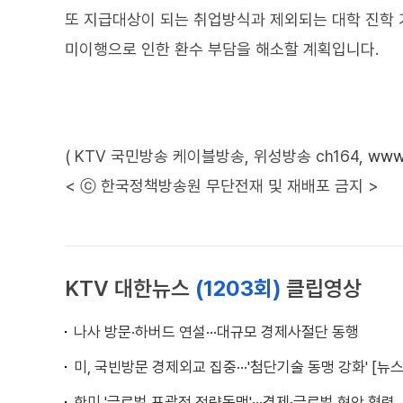
또 지급대상이 되는 취업방식과 제외되는 대학 진학 
미이행으로 인한 환수 부담을 해소할 계획입니다.
( KTV 국민방송 케이블방송, 위성방송 ch164,
www.
< ⓒ 한국정책방송원 무단전재 및 재배포 금지 >
KTV 대한뉴스
(1203회)
클립영상
나사 방문·하버드 연설···대규모 경제사절단 동행
미, 국빈방문 경제외교 집중···'첨단기술 동맹 강화' [뉴스
한미 '글로벌 포괄적 전략동맹'···경제·글로벌 현안 협력