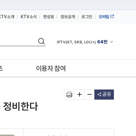
KTV소개
KTV소식
편성표
정보공개
로그인
모바일
164번
스카이라이프
검색
64번
채널안내 펼쳐
IPTV(KT, SKB, LGU+)
164번
스카이라이프
64번
IPTV(KT, SKB, LGU+)
츠
이용자 참여
164번
스카이라이프
공유
준 정비한다