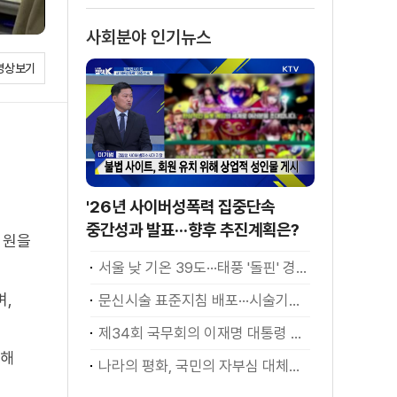
사회분야 인기뉴스
영상보기
'26년 사이버성폭력 집중단속
중간성과 발표···향후 추진계획은?
 원을
서울 낮 기온 39도···태풍 '돌핀' 경로 변수
며,
문신시술 표준지침 배포···시술기구, 일회용 사용 후 폐기
제34회 국무회의 이재명 대통령 모두발언
선해
나라의 평화, 국민의 자부심 대체불가 대한민국 이재명 대통령 모두말씀