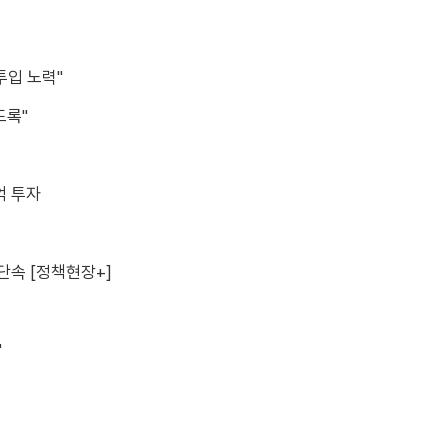
투입 노력"
도록"
억 투자
단속 [정책현장+]
"