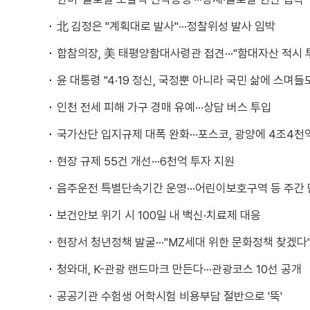
北 김정은 "계획대로 발사"···정찰위성 발사 임박
합참의장, 美 태평양함대사령관 접견···"함대자산 적시 
윤 대통령 "4·19 정신, 국정뿐 아니라 국민 삶에 스며들
인천 전세 피해 가구 경매 유예···상담 버스 투입
국가산단 입지규제 대폭 완화···포스코, 광양에 4조4천
현장 규제 55건 개선···6천억 투자 지원
음주운전 특별단속기간 운영···어린이보호구역 등 주간 
보건안보 위기 시 100일 내 백신·치료제 대응
현장서 청년정책 발굴···"MZ세대 위한 문화정책 찾겠다
청와대, K-관광 랜드마크 만든다···관광코스 10선 공개
공공기관 수험생 어학시험 비용부담 절반으로 '뚝'