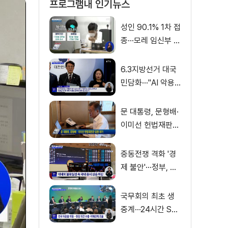
프로그램내 인기뉴스
성인 90.1% 1차 접
종···모레 임신부 사
전예약
6.3지방선거 대국
민담화···"AI 악용
가짜뉴스 처벌"
문 대통령, 문형배·
이미선 헌법재판관
임명 재가
중동전쟁 격화 '경
제 불안'···정부, 금
융·수출입 영향 최
소화
국무회의 최초 생
중계···24시간 SN
S 밀착소통