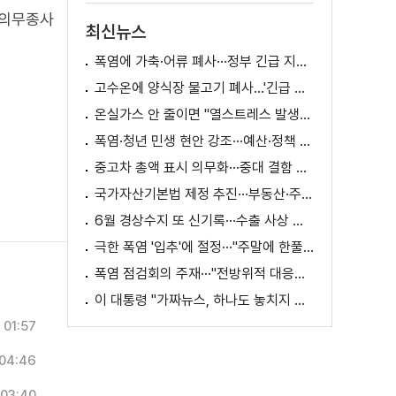
 의무종사
최신뉴스
폭염에 가축·어류 폐사···정부 긴급 지원책 마련
고수온에 양식장 물고기 폐사...'긴급 방류' 지원
온실가스 안 줄이면 "열스트레스 발생일 29배 증가"
폭염·청년 민생 현안 강조···예산·정책 방향 제시
중고차 총액 표시 의무화···중대 결함 시 '계약 해제'
국가자산기본법 제정 추진···부동산·주식 등 통합 관리
6월 경상수지 또 신기록···수출 사상 첫 1천억 달러
극한 폭염 '입추'에 절정···"주말에 한풀 꺾인다"
폭염 점검회의 주재···"전방위적 대응체계 가동"
이 대통령 "가짜뉴스, 하나도 놓치지 말고 바로잡아야"
01:57
04:46
03:40