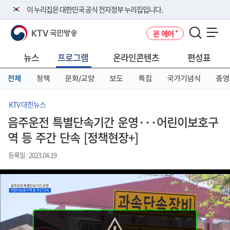
본
메
전
이 누리집은 대한민국 공식 전자정부 누리집입니다.
문
뉴
체
바
바
메
KTV 국민방송
온 에어
로
로
뉴
공식 누리집 주소 확인하기
메뉴 열기
가
가
바
go.kr 주소를 사용하는 누리집은 대한민국 정부기관이 관리하는 누리집입
기
기
로
뉴스
프로그램
온라인콘텐츠
편성표
니다.
가
이밖에 or.kr 또는 .kr등 다른 도메인 주소를 사용하고 있다면 아래 URL에
기
전체
정책
문화/교양
보도
특집
국가기념식
종영
서 도메인 주소를 확인해 보세요
운영중인 공식 누리집보기
KTV 대한뉴스
음주운전 특별단속기간 운영···어린이보호구
역 등 주간 단속 [정책현장+]
등록일 : 2023.04.19