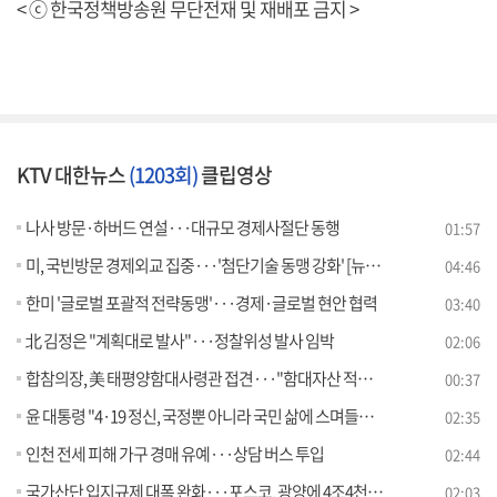
< ⓒ 한국정책방송원 무단전재 및 재배포 금지 >
KTV 대한뉴스
(1203회)
클립영상
나사 방문·하버드 연설···대규모 경제사절단 동행
01:57
미, 국빈방문 경제외교 집중···'첨단기술 동맹 강화' [뉴스의 맥]
04:46
한미 '글로벌 포괄적 전략동맹'···경제·글로벌 현안 협력
03:40
北 김정은 "계획대로 발사"···정찰위성 발사 임박
02:06
합참의장, 美 태평양함대사령관 접견···"함대자산 적시 투입 노력"
00:37
윤 대통령 "4·19 정신, 국정뿐 아니라 국민 삶에 스며들도록"
02:35
인천 전세 피해 가구 경매 유예···상담 버스 투입
02:44
국가산단 입지규제 대폭 완화···포스코, 광양에 4조4천억 투자
02:03