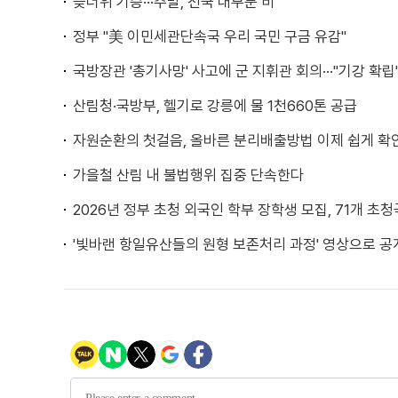
늦더위 기승···주말, 전국 대부분 비
정부 "美 이민세관단속국 우리 국민 구금 유감"
국방장관 '총기사망' 사고에 군 지휘관 회의···"기강 확립
산림청·국방부, 헬기로 강릉에 물 1천660톤 공급
자원순환의 첫걸음, 올바른 분리배출방법 이제 쉽게 
가을철 산림 내 불법행위 집중 단속한다
2026년 정부 초청 외국인 학부 장학생 모집, 71개 초청
'빛바랜 항일유산들의 원형 보존처리 과정' 영상으로 공