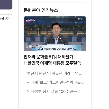
문화분야 인기뉴스
영상보기
인재와 문화를 키워 대체불가
대한민국 이재명 대통령 모두말씀
부산서 만난 '세계유산 미래'···'역대 최고·최다' 기록
생태계 '보고' 가로림만···점박이물범 가족 나들이
임시정부 청사 설립 100주년···상하이서 만난 K-컬처! [세계 속 한국]