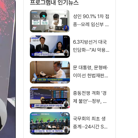
프로그램내 인기뉴스
성인 90.1% 1차 접
종···모레 임신부 사
전예약
6.3지방선거 대국
민담화···"AI 악용
가짜뉴스 처벌"
문 대통령, 문형배·
이미선 헌법재판관
임명 재가
중동전쟁 격화 '경
제 불안'···정부, 금
융·수출입 영향 최
소화
국무회의 최초 생
중계···24시간 SN
S 밀착소통