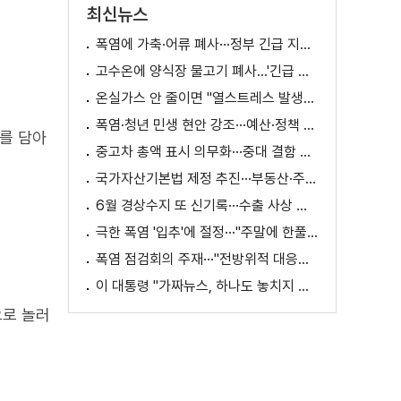
최신뉴스
폭염에 가축·어류 폐사···정부 긴급 지원책 마련
고수온에 양식장 물고기 폐사...'긴급 방류' 지원
온실가스 안 줄이면 "열스트레스 발생일 29배 증가"
폭염·청년 민생 현안 강조···예산·정책 방향 제시
를 담아
중고차 총액 표시 의무화···중대 결함 시 '계약 해제'
국가자산기본법 제정 추진···부동산·주식 등 통합 관리
6월 경상수지 또 신기록···수출 사상 첫 1천억 달러
극한 폭염 '입추'에 절정···"주말에 한풀 꺾인다"
폭염 점검회의 주재···"전방위적 대응체계 가동"
이 대통령 "가짜뉴스, 하나도 놓치지 말고 바로잡아야"
으로 놀러