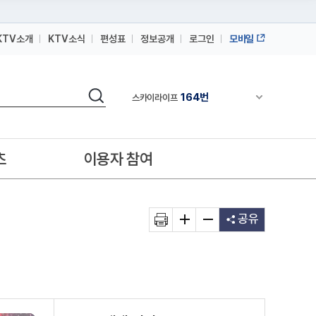
164번
스카이라이프
KTV소개
KTV소식
편성표
정보공개
로그인
모바일
64번
IPTV(KT, SKB, LGU+)
164번
스카이라이프
검색
채널안내 펼쳐
64번
IPTV(KT, SKB, LGU+)
164번
스카이라이프
츠
이용자 참여
공유