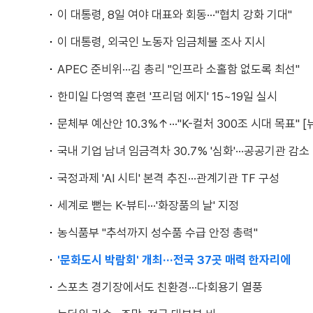
이 대통령, 8일 여야 대표와 회동···"협치 강화 기대"
이 대통령, 외국인 노동자 임금체불 조사 지시
APEC 준비위···김 총리 "인프라 소홀함 없도록 최선"
한미일 다영역 훈련 '프리덤 에지' 15~19일 실시
문체부 예산안 10.3%↑···"K-컬처 300조 시대 목표" [
국내 기업 남녀 임금격차 30.7% '심화'···공공기관 감소
국정과제 'AI 시티' 본격 추진···관계기관 TF 구성
세계로 뻗는 K-뷰티···'화장품의 날' 지정
농식품부 "추석까지 성수품 수급 안정 총력"
'문화도시 박람회' 개최···전국 37곳 매력 한자리에
스포츠 경기장에서도 친환경···다회용기 열풍