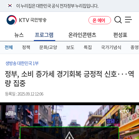
본
메
전
이 누리집은 대한민국 공식 전자정부 누리집입니다.
문
뉴
체
바
바
메
KTV 국민방송
온 에어
로
로
뉴
공식 누리집 주소 확인하기
메뉴 열기
가
가
바
go.kr 주소를 사용하는 누리집은 대한민국 정부기관이 관리하는 누리집입
기
기
로
뉴스
프로그램
온라인콘텐츠
편성표
니다.
가
이밖에 or.kr 또는 .kr등 다른 도메인 주소를 사용하고 있다면 아래 URL에
기
전체
정책
문화/교양
보도
특집
국가기념식
종영
서 도메인 주소를 확인해 보세요
운영중인 공식 누리집보기
생방송 대한민국 1부
정부, 소비 증가세 경기회복 긍정적 신호···역
량 집중
등록일 : 2025.09.12 12:06