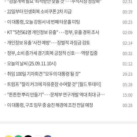
"검찰개혁 필요 '최적방안 찾을 것'···주식시장 정상화"
02:31
22일부터 민생회복 소비쿠폰 2차 지급
00:19
이 대통령, 오늘 강원서 네 번째 타운홀 미팅
00:23
KT "5천561명 개인정보 유출"···정부, 유출 경위 조사
02:09
개인정보 유출 '사전 예방'···징벌적 과징금 검토
02:14
정부, 소비 증가세 경기회복 긍정적 신호···역량 집중
00:32
오늘의 날씨 (25. 09. 11. 10시)
01:12
취임 100일 기자회견 "모두의 대통령 될 것"
29:23
트럼프 "찰리 커크에 자유훈장 수여할 것" [월드 투데이]
05:28
"튼튼한 뿌리 만들기"···문체부 연구개발 역대 최대 규모 투자
15:00
이 대통령, 구조 임무 중 숨진 해경에 조전 전달 예정
00:28