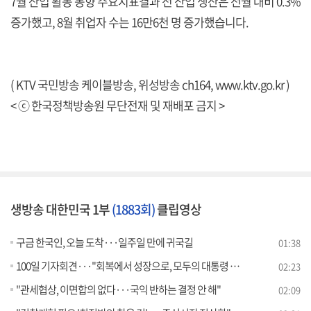
7월 산업 활동 동향 주요지표결과 전 산업 생산은 전월 대비 0.3%
증가했고, 8월 취업자 수는 16만6천 명 증가했습니다.
( KTV 국민방송 케이블방송, 위성방송 ch164,
www.ktv.go.kr
)
< ⓒ 한국정책방송원 무단전재 및 재배포 금지 >
생방송 대한민국 1부
(1883회)
클립영상
구금 한국인, 오늘 도착···일주일 만에 귀국길
01:38
100일 기자회견···"회복에서 성장으로, 모두의 대통령 될 것"
02:23
"관세협상, 이면합의 없다···국익 반하는 결정 안 해"
02:09