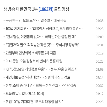
생방송 대한민국 1부
(1883회)
클립영상
구금 한국인, 오늘 도착···일주일 만에 귀국길
01:38
100일 기자회견···"회복에서 성장으로, 모두의 대통령 될 것"
02:23
"관세협상, 이면합의 없다···국익 반하는 결정 안 해"
02:09
"검찰개혁 필요 '최적방안 찾을 것'···주식시장 정상화"
02:31
22일부터 민생회복 소비쿠폰 2차 지급
00:19
이 대통령, 오늘 강원서 네 번째 타운홀 미팅
00:23
KT "5천561명 개인정보 유출"···정부, 유출 경위 조사
02:09
개인정보 유출 '사전 예방'···징벌적 과징금 검토
02:14
정부, 소비 증가세 경기회복 긍정적 신호···역량 집중
00:32
오늘의 날씨 (25. 09. 11. 10시)
01:12
취임 100일 기자회견 "모두의 대통령 될 것"
29:23