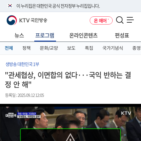
본
메
전
이 누리집은 대한민국 공식 전자정부 누리집입니다.
문
뉴
체
바
바
메
KTV 국민방송
온 에어
로
로
뉴
공식 누리집 주소 확인하기
메뉴 열기
가
가
바
go.kr 주소를 사용하는 누리집은 대한민국 정부기관이 관리하는 누리집입
기
기
로
뉴스
프로그램
온라인콘텐츠
편성표
니다.
가
이밖에 or.kr 또는 .kr등 다른 도메인 주소를 사용하고 있다면 아래 URL에
기
전체
정책
문화/교양
보도
특집
국가기념식
종영
서 도메인 주소를 확인해 보세요
운영중인 공식 누리집보기
생방송 대한민국 1부
"관세협상, 이면합의 없다···국익 반하는 결
정 안 해"
등록일 : 2025.09.12 12:05